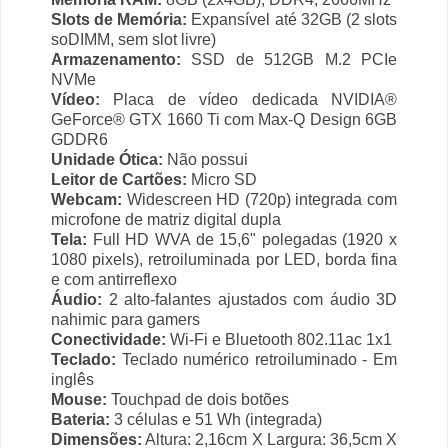
Slots de Memória:
Expansível até 32GB (2 slots
soDIMM, sem slot livre)
Armazenamento:
SSD de 512GB M.2 PCIe
NVMe
Vídeo:
Placa de vídeo dedicada NVIDIA®
GeForce® GTX 1660 Ti com Max-Q Design 6GB
GDDR6
Unidade Ótica:
Não possui
Leitor de Cartões:
Micro SD
Webcam:
Widescreen HD (720p) integrada com
microfone de matriz digital dupla
Tela:
Full HD WVA de 15,6" polegadas (1920 x
1080 pixels), retroiluminada por LED, borda fina
e com antirreflexo
Áudio:
2 alto-falantes ajustados com áudio 3D
nahimic para gamers
Conectividade:
Wi-Fi e Bluetooth 802.11ac 1x1
Teclado:
Teclado numérico retroiluminado - Em
inglês
Mouse:
Touchpad de dois botões
Bateria:
3 células e 51 Wh (integrada)
Dimensões:
Altura: 2,16cm X Largura: 36,5cm X