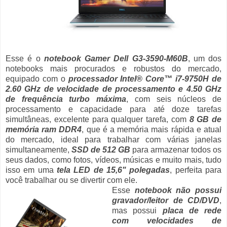
Esse é o
notebook Gamer Dell G3-3590-M60B
, um dos
notebooks mais procurados e robustos do mercado,
equipado com o
processador Intel® Core™ i7-9750H de
2.60 GHz de velocidade de processamento e 4.50 GHz
de frequência turbo máxima
, com seis núcleos de
processamento e capacidade para até doze tarefas
simultâneas, excelente para qualquer tarefa, com
8 GB de
memória ram DDR4
, que é a memória mais rápida e atual
do mercado, ideal para trabalhar com várias janelas
simultaneamente,
SSD de 512 GB
para armazenar todos os
seus dados, como fotos, vídeos, músicas e muito mais, tudo
isso em uma
tela LED de 15,6" polegadas
, perfeita para
você trabalhar ou se divertir com ele.
Esse
notebook não possui
gravador/leitor de CD/DVD
,
mas possui
placa de rede
com velocidades de