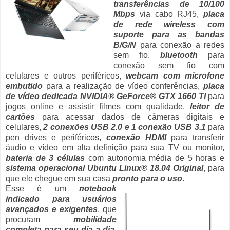
transferências de 10/100
Mbps
via cabo RJ45,
placa
de rede wireless com
suporte para as bandas
B/G/N
para conexão a redes
sem fio,
bluetooth
para
conexão sem fio com
celulares e outros periféricos,
webcam com microfone
embutido
para a realização de vídeo conferências,
placa
de vídeo dedicada NVIDIA® GeForce® GTX 1660 TI
para
jogos online e assistir filmes com qualidade,
leitor de
cartões
para acessar dados de câmeras digitais e
celulares,
2 conexões USB 2.0 e 1 conexão USB 3.1
para
pen drives e periféricos,
conexão HDMI
para transferir
áudio e vídeo em alta definição para sua TV ou monitor,
bateria de 3 células
com autonomia média de 5 horas e
sistema operacional Ubuntu Linux® 18.04 Original
, para
que ele chegue em sua casa
pronto para o uso
.
Esse é um
notebook
indicado para usuários
avançados e exigentes
, que
procuram
mobilidade
completa para seu dia-a-dia
,