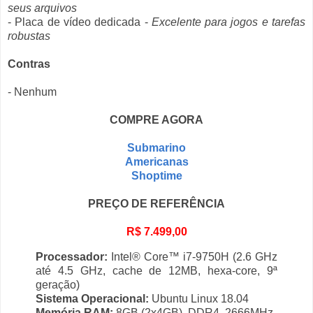
seus arquivos
- Placa de vídeo dedicada -
Excelente para jogos e tarefas
robustas
Contras
- Nenhum
COMPRE AGORA
Submarino
Americanas
Shoptime
PREÇO DE REFERÊNCIA
R$ 7.499,00
Processador:
Intel® Core™ i7-9750H (2.6 GHz
até 4.5 GHz, cache de 12MB, hexa-core, 9ª
geração)
Sistema Operacional:
Ubuntu Linux 18.04
Memória RAM:
8GB (2x4GB), DDR4, 2666MHz