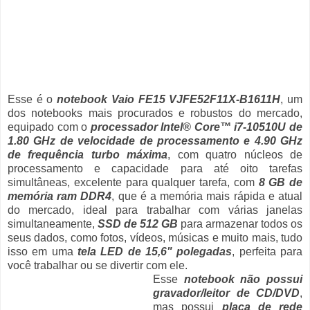
Esse é o
notebook Vaio FE15 VJFE52F11X-B1611H
, um
dos notebooks mais procurados e robustos do mercado,
equipado com o
processador Intel® Core™ i7-10510U de
1.80 GHz de velocidade de processamento e 4.90 GHz
de frequência turbo máxima
, com quatro núcleos de
processamento e capacidade para até oito tarefas
simultâneas, excelente para qualquer tarefa, com
8 GB de
memória ram DDR4
, que é a memória mais rápida e atual
do mercado, ideal para trabalhar com várias janelas
simultaneamente,
SSD de 512 GB
para armazenar todos os
seus dados, como fotos, vídeos, músicas e muito mais, tudo
isso em uma
tela LED de 15,6" polegadas
, perfeita para
você trabalhar ou se divertir com ele.
Esse
notebook não possui
gravador/leitor de CD/DVD
,
mas possui
placa de rede