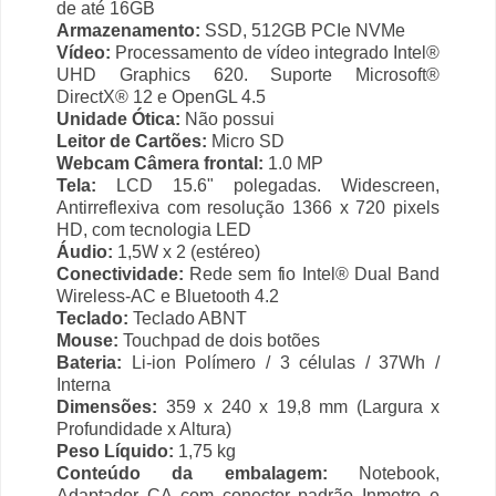
de até 16GB
Armazenamento:
SSD, 512GB PCIe NVMe
Vídeo:
Processamento de vídeo integrado Intel®
UHD Graphics 620. Suporte Microsoft®
DirectX® 12 e OpenGL 4.5
Unidade Ótica:
Não possui
Leitor de Cartões:
Micro SD
Webcam Câmera frontal:
1.0 MP
Tela:
LCD 15.6" polegadas. Widescreen,
Antirreflexiva com resolução 1366 x 720 pixels
HD, com tecnologia LED
Áudio:
1,5W x 2 (estéreo)
Conectividade:
Rede sem fio Intel® Dual Band
Wireless-AC e Bluetooth 4.2
Teclado:
Teclado ABNT
Mouse:
Touchpad de dois botões
Bateria:
Li-ion Polímero / 3 células / 37Wh /
Interna
Dimensões:
359 x 240 x 19,8 mm (Largura x
Profundidade x Altura)
Peso Líquido:
1,75 kg
Conteúdo da embalagem:
Notebook,
Adaptador CA com conector padrão Inmetro e