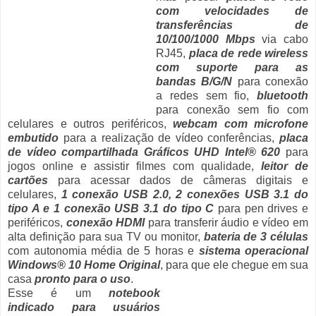
com velocidades de
transferências de
10/100/1000 Mbps
via cabo
RJ45,
placa de rede wireless
com suporte para as
bandas B/G/N
para conexão
a redes sem fio,
bluetooth
para conexão sem fio com
celulares e outros periféricos,
webcam com microfone
embutido
para a realização de vídeo conferências,
placa
de vídeo compartilhada Gráficos UHD Intel® 620
para
jogos online e assistir filmes com qualidade,
leitor de
cartões
para acessar dados de câmeras digitais e
celulares,
1 conexão USB 2.0, 2 conexões USB 3.1 do
tipo A e 1 conexão USB 3.1 do tipo C
para pen drives e
periféricos,
conexão HDMI
para transferir áudio e vídeo em
alta definição para sua TV ou monitor,
bateria de 3 células
com autonomia média de 5 horas e
sistema operacional
Windows® 10 Home Original
, para que ele chegue em sua
casa
pronto para o uso
.
Esse é um
notebook
indicado para usuários