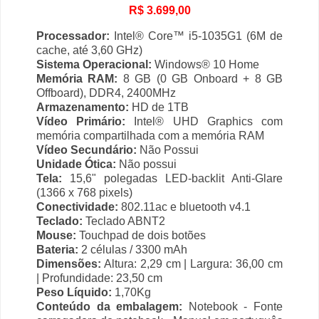
R$ 3.699,00
Processador:
Intel® Core™ i5-1035G1 (6M de
cache, até 3,60 GHz)
Sistema Operacional:
Windows® 10 Home
Memória RAM:
8 GB (0 GB Onboard + 8 GB
Offboard), DDR4, 2400MHz
Armazenamento:
HD de 1TB
Vídeo Primário:
Intel® UHD Graphics com
memória compartilhada com a memória RAM
Vídeo Secundário:
Não Possui
Unidade Ótica:
Não possui
Tela:
15,6" polegadas LED-backlit Anti-Glare
(1366 x 768 pixels)
Conectividade:
802.11ac e bluetooth v4.1
Teclado:
Teclado ABNT2
Mouse:
Touchpad de dois botões
Bateria:
2 células / 3300 mAh
Dimensões:
Altura: 2,29 cm | Largura: 36,00 cm
| Profundidade: 23,50 cm
Peso Líquido:
1,70Kg
Conteúdo da embalagem:
Notebook - Fonte