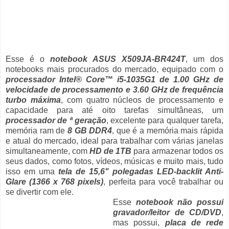
Esse é o
notebook ASUS X509JA-BR424T
, um dos
notebooks mais procurados do mercado, equipado com o
processador Intel® Core™ i5-1035G1 de 1.00 GHz de
velocidade de processamento e 3.60 GHz de frequência
turbo máxima
, com quatro núcleos de processamento e
capacidade para até oito tarefas simultâneas, um
processador de ª geração
, excelente para qualquer tarefa,
memória ram de
8 GB DDR4
, que é a memória mais rápida
e atual do mercado, ideal para trabalhar com várias janelas
simultaneamente, com
HD de 1TB
para armazenar todos os
seus dados, como fotos, vídeos, músicas e muito mais, tudo
isso em uma
tela de 15,6" polegadas LED-backlit Anti-
Glare (1366 x 768 pixels)
, perfeita para você trabalhar ou
se divertir com ele.
Esse
notebook não possui
gravador/leitor de CD/DVD
,
mas possui,
placa de rede