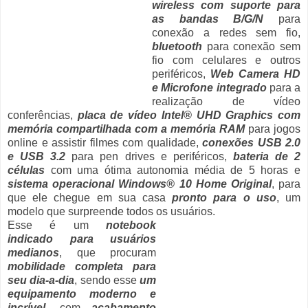
wireless com suporte para
as bandas B/G/N
para
conexão a redes sem fio,
bluetooth
para conexão sem
fio com celulares e outros
periféricos,
Web Camera HD
e Microfone integrado
para a
realização de vídeo
conferências,
placa de vídeo Intel® UHD Graphics com
memória compartilhada com a memória RAM
para jogos
online e assistir filmes com qualidade,
conexões USB 2.0
e USB 3.2
para pen drives e periféricos,
bateria de 2
células
com uma ótima autonomia média de 5 horas e
sistema operacional Windows® 10 Home Original
, para
que ele chegue em sua casa
pronto para o uso
, um
modelo que surpreende todos os usuários.
Esse é um
notebook
indicado para usuários
medianos
, que procuram
mobilidade completa para
seu dia-a-dia
, sendo esse
um
equipamento moderno e
incrível
, com
acabamento