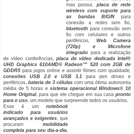
mas possui,
placa de rede
wireless com suporte para
as bandas B/G/N
para
conexão a redes sem fio,
bluetooth
para conexão sem
fio com celulares e outros
periféricos,
Web Camera
(720p) e Microfone
integrado
para a realização
de vídeo conferências,
placa de vídeo dedicada Intel®
UHD Graphics 610AMD® Radeon™ 520 com 2GB de
GDDR5
para jogos online e assistir filmes com qualidade,
conexões USB 2.0 e USB 3.1
para pen drives e
periféricos,
bateria de 3 células
com uma ótima autonomia
média de 5 horas e
sistema operacional Windows® 10
Home Original
, para que ele chegue em sua casa
pronto
para o uso
, um modelo que surpreende todos os usuários.
Esse é um
notebook
indicado para usuários
avançados e exigentes
, que
procuram
mobilidade
completa para seu dia-a-dia
,