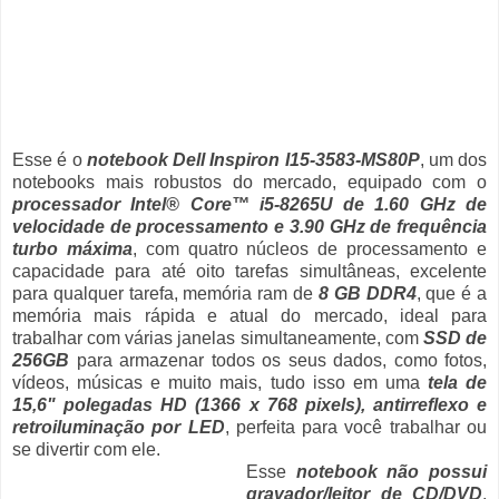
Esse é o
notebook Dell Inspiron I15-3583-MS80P
, um dos
notebooks mais robustos do mercado, equipado com o
processador Intel® Core™ i5-8265U de 1.60 GHz de
velocidade de processamento e 3.90 GHz de frequência
turbo máxima
, com quatro núcleos de processamento e
capacidade para até oito tarefas simultâneas, excelente
para qualquer tarefa, memória ram de
8 GB DDR4
, que é a
memória mais rápida e atual do mercado, ideal para
trabalhar com várias janelas simultaneamente, com
SSD de
256GB
para armazenar todos os seus dados, como fotos,
vídeos, músicas e muito mais, tudo isso em uma
tela de
15,6" polegadas HD (1366 x 768 pixels), antirreflexo e
retroiluminação por LED
, perfeita para você trabalhar ou
se divertir com ele.
Esse
notebook não possui
gravador/leitor de CD/DVD
,