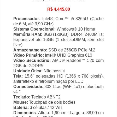
R$ 4.445,00
Processador:
Intel® Core™ i5-8265U (Cache
de 6 M, até 3,90 GHz)
Sistema Operacional:
Windows® 10 Home
Memória RAM:
8GB (1x8GB), DDR4, 2400MHz;
Expansível até 16GB (1 slot soDIMM, sem slot
livre)
Armazenamento:
SSD de 256GB PCIe M.2
Vídeo Primário:
Intel® UHD Graphics 610
Vídeo Secundário:
AMD® Radeon™ 520 com
2GB de GDDR5
Unidade Ótica:
Não possui
Tela:
15,6" polegadas HD (1366 x 768 pixels),
antirreflexo e retroiluminação por LED
Conectividade:
802.11ac (WiFi 1x1) e bluetooth
v4.1
Teclado:
Teclado ABNT2
Mouse:
Touchpad de dois botões
Bateria:
3 células / 42 WH
Dimensões:
Altura: 1,90 cm | Largura: 38,00 cm