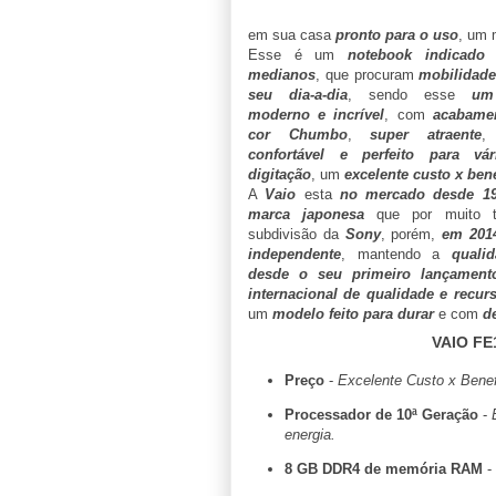
em sua casa
pronto para o uso
, um 
Esse é um
notebook indicado 
medianos
, que procuram
mobilidade
seu dia-a-dia
, sendo esse
um
moderno e incrível
, com
acabamen
cor Chumbo
,
super atraente
,
confortável e perfeito para vá
digitação
, um
excelente custo x bene
A
Vaio
esta
no mercado desde 1
marca japonesa
que por muito t
subdivisão da
Sony
, porém,
em 2014
independente
, mantendo a
quali
desde o seu primeiro lançament
internacional de qualidade e recur
um
modelo feito para durar
e com
d
VAIO FE
Preço
-
Excelente Custo x Benefí
Processador de 10ª Geração
-
energia.
8 GB DDR4 de memória RAM
-