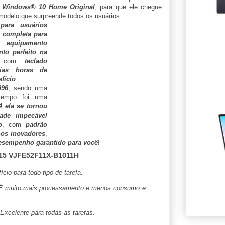
Windows® 10 Home Original
, para que ele chegue
modelo que surpreende todos os usuários.
para usuários
 completa para
 equipamento
to perfeito na
 com
teclado
rias horas de
fício
.
996
, sendo uma
empo foi uma
 ela se tornou
dade impecável
o
, com
padrão
sos inovadores
,
esempenho garantido para você
!
15 VJFE52F11X-B1011H
cio para todo tipo de tarefa.
É muito mais processamento e menos consumo e
Excelente para todas as tarefas.