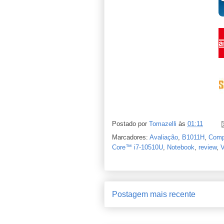
Postado por
Tomazelli
às
01:11
Marcadores:
Avaliação
,
B1011H
,
Comp
Core™ i7-10510U
,
Notebook
,
review
,
V
Postagem mais recente