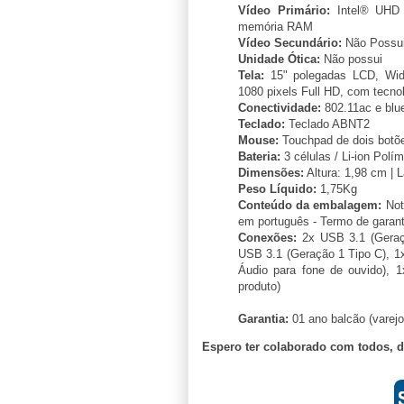
Vídeo Primário:
Intel® UHD 
memória RAM
Vídeo Secundário:
Não Possu
Unidade Ótica:
Não possui
Tela:
15" polegadas LCD, Wide
1080 pixels Full HD, com tecno
Conectividade:
802.11ac e blue
Teclado:
Teclado ABNT2
Mouse:
Touchpad de dois botõ
Bateria:
3 células / Li-ion Polí
Dimensões:
Altura: 1,98 cm | 
Peso Líquido:
1,75Kg
Conteúdo da embalagem:
Not
em português - Termo de garant
Conexões:
2x USB 3.1 (Geraçã
USB 3.1 (Geração 1 Tipo C), 1
Áudio para fone de ouvido), 
produto)
Garantia:
01 ano balcão (varejo
Espero ter colaborado com todos, 