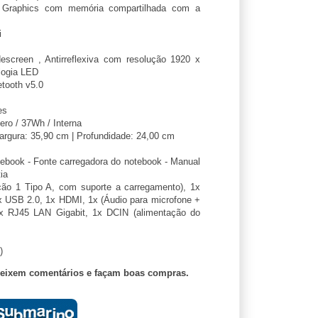
Graphics com memória compartilhada com a
i
screen , Antirreflexiva com resolução 1920 x
logia LED
tooth v5.0
es
mero / 37Wh / Interna
Largura: 35,90 cm | Profundidade: 24,00 cm
ebook - Fonte carregadora do notebook - Manual
ia
o 1 Tipo A, com suporte a carregamento), 1x
x USB 2.0, 1x HDMI, 1x (Áudio para microfone +
1x RJ45 LAN Gigabit, 1x DCIN (alimentação do
)
deixem comentários e façam boas compras.