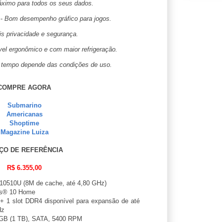
imo para todos os seus dados.
-
Bom desempenho gráfico para jogos.
s privacidade e segurança.
vel ergonômico e com maior refrigeração.
 tempo depende das condições de uso.
COMPRE AGORA
Submarino
Americanas
Shoptime
Magazine Luiza
ÇO DE REFERÊNCIA
R$ 6.355,00
10510U (8M de cache, até 4,80 GHz)
s® 10 Home
 1 slot DDR4 disponível para expansão de até
Hz
GB (1 TB), SATA, 5400 RPM