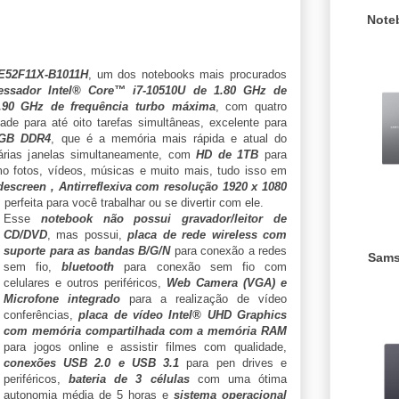
Note
E52F11X-B1011H
, um dos notebooks mais procurados
essador Intel® Core™ i7-10510U de 1.80 GHz de
.90 GHz de frequência turbo máxima
, com quatro
de para até oito tarefas simultâneas, excelente para
GB DDR4
, que é a memória mais rápida e atual do
várias janelas simultaneamente, com
HD de 1TB
para
o fotos, vídeos, músicas e muito mais, tudo isso em
escreen , Antirreflexiva com resolução 1920 x 1080
, perfeita para você trabalhar ou se divertir com ele.
Esse
notebook não possui gravador/leitor de
CD/DVD
, mas possui,
placa de rede wireless com
suporte para as bandas B/G/N
para conexão a redes
Sams
sem fio,
bluetooth
para conexão sem fio com
celulares e outros periféricos,
Web Camera (VGA) e
Microfone integrado
para a realização de vídeo
conferências,
placa de vídeo Intel® UHD Graphics
com memória compartilhada com a memória RAM
para jogos online e assistir filmes com qualidade,
conexões USB 2.0 e USB 3.1
para pen drives e
periféricos,
bateria de 3 células
com uma ótima
autonomia média de 5 horas e
sistema operacional