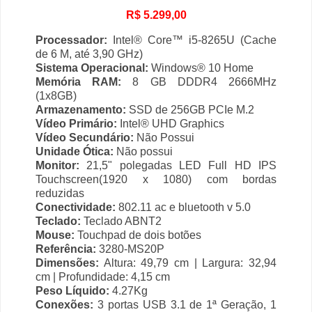
R$ 5.299,00
Processador:
Intel® Core™ i5-8265U (Cache
de 6 M, até 3,90 GHz)
Sistema Operacional:
Windows® 10 Home
Memória RAM:
8 GB DDDR4 2666MHz
(1x8GB)
Armazenamento:
SSD de 256GB PCIe M.2
Vídeo Primário:
Intel® UHD Graphics
Vídeo Secundário:
Não Possui
Unidade Ótica:
Não possui
Monitor:
21,5" polegadas LED Full HD IPS
Touchscreen(1920 x 1080) com bordas
reduzidas
Conectividade:
802.11 ac e bluetooth v 5.0
Teclado:
Teclado ABNT2
Mouse:
Touchpad de dois botões
Referência:
3280-MS20P
Dimensões:
Altura: 49,79 cm | Largura: 32,94
cm | Profundidade: 4,15 cm
Peso Líquido:
4.27Kg
Conexões:
3 portas USB 3.1 de 1ª Geração, 1