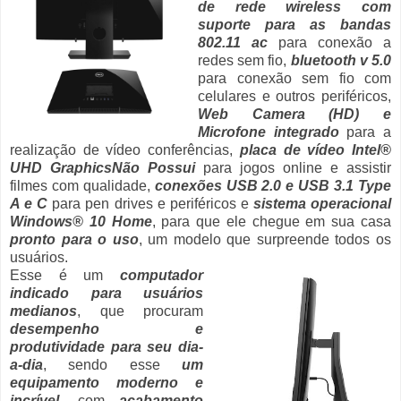
de rede wireless com
suporte para as bandas
802.11 ac
para conexão a
redes sem fio,
bluetooth v 5.0
para conexão sem fio com
celulares e outros periféricos,
Web Camera (HD) e
Microfone integrado
para a
realização de vídeo conferências,
placa de vídeo Intel®
UHD GraphicsNão Possui
para jogos online e assistir
filmes com qualidade,
conexões USB 2.0 e USB 3.1 Type
A e C
para pen drives e periféricos e
sistema operacional
Windows® 10 Home
, para que ele chegue em sua casa
pronto para o uso
, um modelo que surpreende todos os
usuários.
Esse é um
computador
indicado para usuários
medianos
, que procuram
desempenho e
produtividade para seu dia-
a-dia
, sendo esse
um
equipamento moderno e
incrível
, com
acabamento