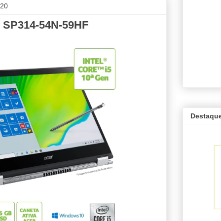
020
3 SP314-54N-59HF
Destaqu