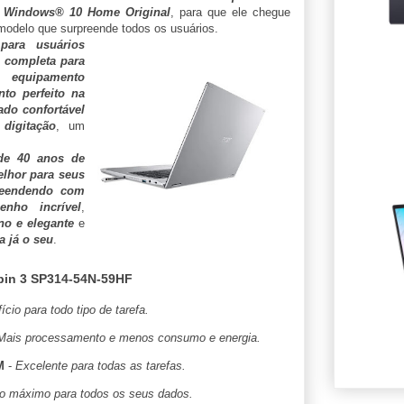
Windows® 10 Home Original
, para que ele chegue
modelo que surpreende todos os usuários.
para usuários
 completa para
 equipamento
to perfeito na
ado confortável
digitação
, um
de 40 anos de
lhor para seus
reendendo com
nho incrível
,
o e elegante
e
a já o seu
.
pin 3 SP314-54N-59HF
cio para todo tipo de tarefa.
Mais processamento e menos consumo e energia.
M
-
Excelente para todas as tarefas.
 máximo para todos os seus dados.