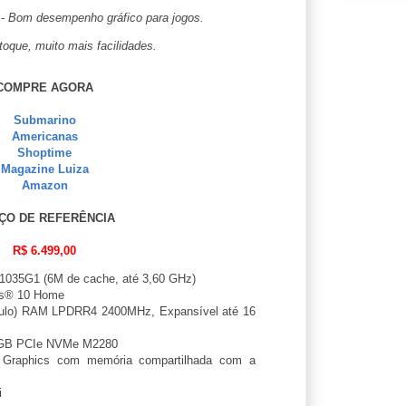
-
Bom desempenho gráfico para jogos.
toque, muito mais facilidades.
COMPRE AGORA
Submarino
Americanas
Shoptime
Magazine Luiza
Amazon
ÇO DE REFERÊNCIA
R$ 6.499,00
1035G1 (6M de cache, até 3,60 GHz)
s® 10 Home
lo) RAM LPDRR4 2400MHz, Expansível até 16
GB PCIe NVMe M2280
Graphics com memória compartilhada com a
i