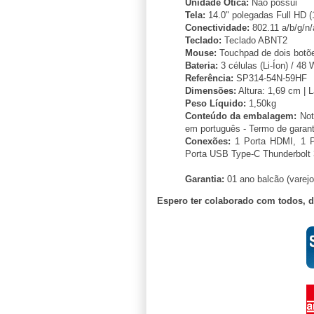
Unidade Ótica:
Não possui
Tela:
14.0" polegadas Full HD (19
Conectividade:
802.11 a/b/g/n/
Teclado:
Teclado ABNT2
Mouse:
Touchpad de dois botõ
Bateria:
3 células (Li-Íon) / 48
Referência:
SP314-54N-59HF
Dimensões:
Altura: 1,69 cm | 
Peso Líquido:
1,50kg
Conteúdo da embalagem:
Not
em português - Termo de garant
Conexões:
1 Porta HDMI, 1 P
Porta USB Type-C Thunderbolt 
Garantia:
01 ano balcão (varejo
Espero ter colaborado com todos, 