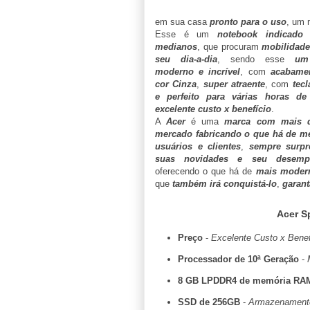
em sua casa
pronto para o uso
, um 
Esse é um
notebook indicado 
medianos
, que procuram
mobilidade
seu dia-a-dia
, sendo esse
um
moderno e incrível
, com
acabamen
cor Cinza
,
super atraente
, com
tecl
e perfeito para várias horas de 
excelente custo x benefício
.
A
Acer
é uma
marca com mais 
mercado fabricando o que há de me
usuários e clientes
,
sempre surp
suas novidades e seu desempe
oferecendo o que há de
mais modern
que
também irá conquistá-lo
,
garant
Acer S
Preço
-
Excelente Custo x Benefí
Processador de 10ª Geração
-
8 GB LPDDR4 de memória RA
SSD de 256GB
-
Armazenamento