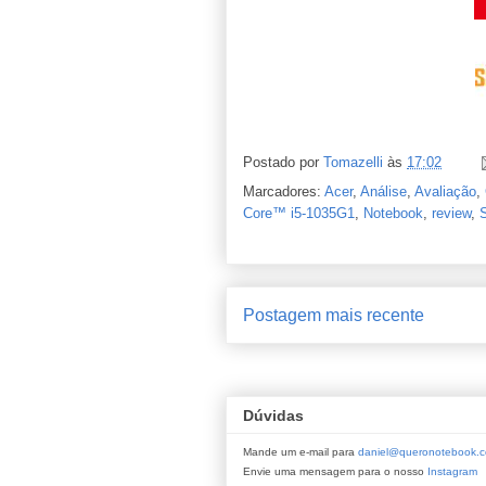
Postado por
Tomazelli
às
17:02
Marcadores:
Acer
,
Análise
,
Avaliação
,
Core™ i5-1035G1
,
Notebook
,
review
,
Postagem mais recente
Dúvidas
Mande um e-mail para
daniel@queronotebook.c
Envie uma mensagem para o nosso
Instagram