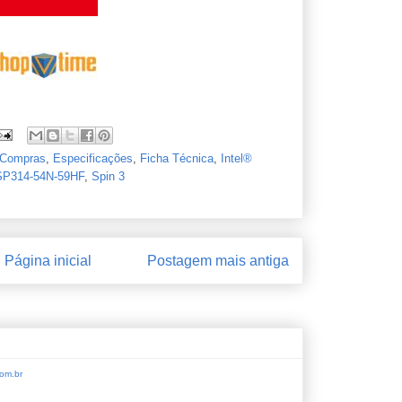
Compras
,
Especificações
,
Ficha Técnica
,
Intel®
SP314-54N-59HF
,
Spin 3
Página inicial
Postagem mais antiga
om.br