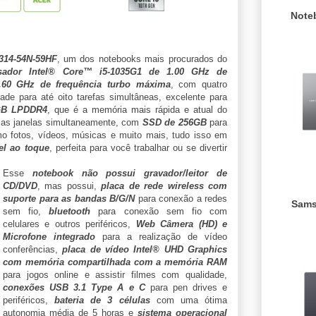
Note
314-54N-59HF
, um dos notebooks mais procurados do
sador Intel® Core™ i5-1035G1 de 1.00 GHz de
.60 GHz de frequência turbo máxima
, com quatro
de para até oito tarefas simultâneas, excelente para
GB LPDDR4
, que é a memória mais rápida e atual do
rias janelas simultaneamente, com
SSD de 256GB
para
o fotos, vídeos, músicas e muito mais, tudo isso em
el ao toque
, perfeita para você trabalhar ou se divertir
Esse
notebook não possui gravador/leitor de
CD/DVD
, mas possui,
placa de rede wireless com
suporte para as bandas B/G/N
para conexão a redes
Sams
sem fio,
bluetooth
para conexão sem fio com
celulares e outros periféricos,
Web Câmera (HD) e
Microfone integrado
para a realização de vídeo
conferências,
placa de vídeo Intel® UHD Graphics
com memória compartilhada com a memória RAM
para jogos online e assistir filmes com qualidade,
conexões USB 3.1 Type A e C
para pen drives e
periféricos,
bateria de 3 células
com uma ótima
autonomia média de 5 horas e
sistema operacional