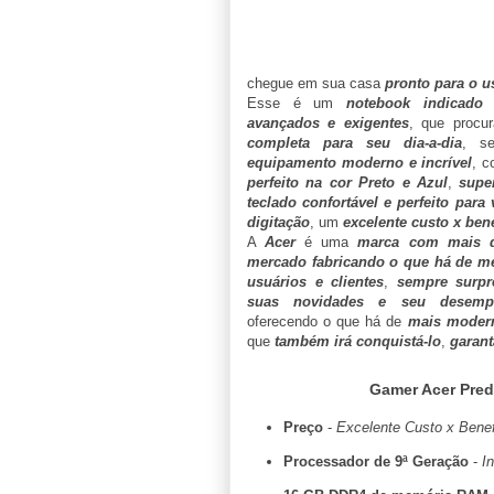
chegue em sua casa
pronto para o u
Esse é um
notebook indicado 
avançados e exigentes
, que proc
completa para seu dia-a-dia
, s
equipamento moderno e incrível
, 
perfeito na cor Preto e Azul
,
supe
teclado confortável e perfeito para
digitação
, um
excelente custo x bene
A
Acer
é uma
marca com mais 
mercado fabricando o que há de me
usuários e clientes
,
sempre surp
suas novidades e seu desempe
oferecendo o que há de
mais modern
que
também irá conquistá-lo
,
garant
Gamer Acer Pred
Preço
-
Excelente Custo x Benefí
Processador de 9ª Geração
-
I