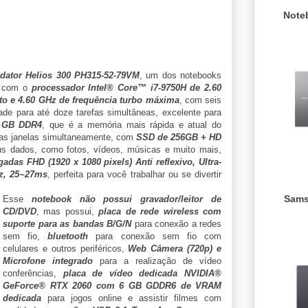
Note
dator Helios 300 PH315-52-79VM
, um dos notebooks
o com o
processador Intel® Core™ i7-9750H de 2.60
o e 4.60 GHz de frequência turbo máxima
, com seis
de para até doze tarefas simultâneas, excelente para
 GB DDR4
, que é a memória mais rápida e atual do
rias janelas simultaneamente, com
SSD de 256GB + HD
s dados, como fotos, vídeos, músicas e muito mais,
gadas FHD (1920 x 1080 pixels) Anti reflexivo, Ultra-
Hz, 25~27ms
, perfeita para você trabalhar ou se divertir
Sams
Esse
notebook não possui gravador/leitor de
CD/DVD
, mas possui,
placa de rede wireless com
suporte para as bandas B/G/N
para conexão a redes
sem fio,
bluetooth
para conexão sem fio com
celulares e outros periféricos,
Web Câmera (720p) e
Microfone integrado
para a realização de vídeo
conferências,
placa de vídeo dedicada NVIDIA®
GeForce® RTX 2060 com 6 GB GDDR6 de VRAM
dedicada
para jogos online e assistir filmes com