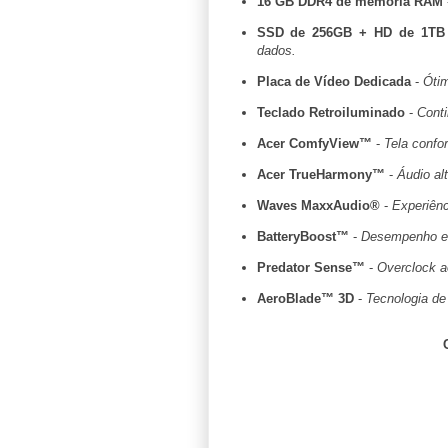
16 GB DDR4 de memória RAM
SSD de 256GB + HD de 1TB
dados.
Placa de Vídeo Dedicada
-
Óti
Teclado Retroiluminado
-
Cont
Acer ComfyView™
-
Tela confor
Acer TrueHarmony™
-
Áudio alt
Waves MaxxAudio®
-
Experiênc
BatteryBoost™
-
Desempenho e l
Predator Sense™
-
Overclock a
AeroBlade™ 3D
-
Tecnologia de