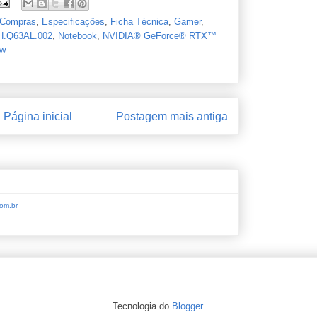
Compras
,
Especificações
,
Ficha Técnica
,
Gamer
,
H.Q63AL.002
,
Notebook
,
NVIDIA® GeForce® RTX™
ew
Página inicial
Postagem mais antiga
om.br
Tecnologia do
Blogger
.