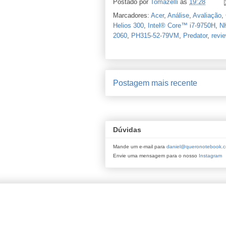
Postado por
Tomazelli
às
19:28
Marcadores:
Acer
,
Análise
,
Avaliação
,
Helios 300
,
Intel® Core™ i7-9750H
,
N
2060
,
PH315-52-79VM
,
Predator
,
revi
Postagem mais recente
Dúvidas
Mande um e-mail para
daniel@queronotebook.c
Envie uma mensagem para o nosso
Instagram