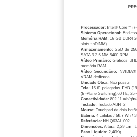
PRE
Processador:
Intel® Core™ i7-
Sistema Operacional:
Endles
Memória RAM:
16 GB DDR4 26
slots soDIMM)
Armazenamento:
SSD de 256
SATA 3 2.5 MM 5400 RPM
Vídeo Primário:
Gráficos UHD
memória RAM
Vídeo Secundário:
NVIDIA® 
VRAM dedicada
Unidade Ótica:
Não possui
Tela:
15.6" polegadas FHD (1920
(In-Plane Switching),60 Hz, 2
Conectividade:
802.11 a/b/g/n/
Teclado:
Teclado ABNT2
Mouse:
Touchpad de dois botõ
Bateria:
4 células / 58.7 Wh /
Referência:
NH.Q63AL.002
Dimensões:
Altura: 2,29 cm | 
Peso Líquido:
2,40Kg