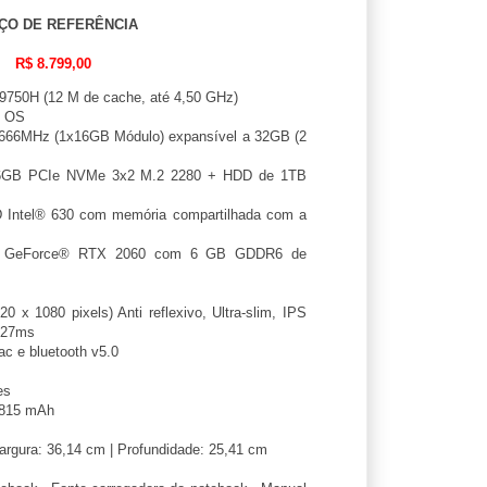
ÇO DE REFERÊNCIA
R$ 8.799,00
9750H (12 M de cache, até 4,50 GHz)
s OS
66MHz (1x16GB Módulo) expansível a 32GB (2
GB PCIe NVMe 3x2 M.2 2280 + HDD de 1TB
 Intel® 630 com memória compartilhada com a
GeForce® RTX 2060 com 6 GB GDDR6 de
 x 1080 pixels) Anti reflexivo, Ultra-slim, IPS
5~27ms
ac e bluetooth v5.0
es
 3815 mAh
Largura: 36,14 cm | Profundidade: 25,41 cm