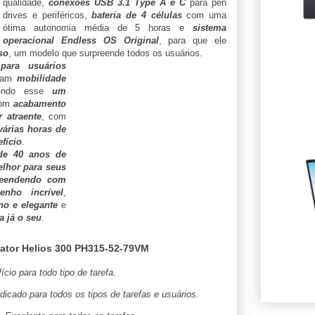
qualidade,
conexões USB 3.1 Type A e C
para pen
drives e periféricos,
bateria de 4 células
com uma
ótima autonomia média de 5 horas e
sistema
operacional Endless OS Original
, para que ele
so
, um modelo que surpreende todos os usuários.
para usuários
uram
mobilidade
endo esse
um
com
acabamento
r atraente
, com
 várias horas de
fício
.
de 40 anos de
lhor para seus
reendendo com
nho incrível
,
o e elegante
e
a já o seu
.
ator Helios 300 PH315-52-79VM
cio para todo tipo de tarefa.
ndicado para todos os tipos de tarefas e usuários.