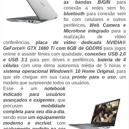
as bandas B/G/N
para
conexão a redes sem fio,
bluetooth
para conexão sem
fio com celulares e outros
periféricos,
Web Camera e
Microfone integrado
para a
realização de vídeo
conferências,
placa de vídeo dedicada NVIDIA®
GeForce® GTX 1660 Ti com 6GB de GDDR6
para jogos
online e assistir filmes com qualidade,
conexões USB 2.0
e USB 3.1
para pen drives e periféricos,
bateria de 4
células
com uma ótima autonomia média de 5 horas e
sistema operacional Windows® 10 Home Original
, para
que ele chegue em sua casa
pronto para o uso
, um
modelo que surpreende todos os usuários.
Esse é um
notebook
indicado para usuários
avançados e exigentes
, que
procuram
mobilidade
completa para seu dia-a-dia
,
sendo esse
um equipamento
moderno e incrível
, com
acabamento perfeito na cor