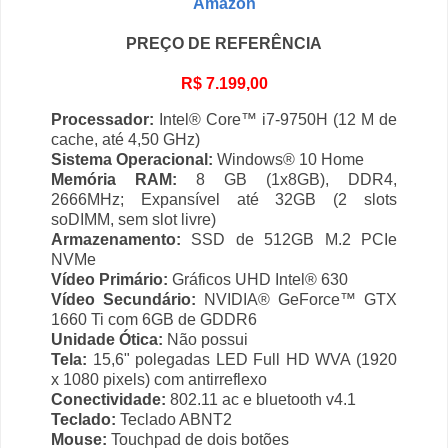
Amazon
PREÇO DE REFERÊNCIA
R$ 7.199,00
Processador:
Intel® Core™ i7-9750H (12 M de
cache, até 4,50 GHz)
Sistema Operacional:
Windows® 10 Home
Memória RAM:
8 GB (1x8GB), DDR4,
2666MHz; Expansível até 32GB (2 slots
soDIMM, sem slot livre)
Armazenamento:
SSD de 512GB M.2 PCIe
NVMe
Vídeo Primário:
Gráficos UHD Intel® 630
Vídeo Secundário:
NVIDIA® GeForce™ GTX
1660 Ti com 6GB de GDDR6
Unidade Ótica:
Não possui
Tela:
15,6" polegadas LED Full HD WVA (1920
x 1080 pixels) com antirreflexo
Conectividade:
802.11 ac e bluetooth v4.1
Teclado:
Teclado ABNT2
Mouse:
Touchpad de dois botões