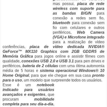
mas possui,
placa de rede
wireless com suporte para
as bandas B/G/N
para
conexão a redes sem fio,
bluetooth
para conexão sem
fio com celulares e outros
periféricos,
Web Camera
(VGA) e Microfone integrado
para a realização de vídeo
conferências,
placa de vídeo dedicada NVIDIA®
GeForce™ MX110 Graphics com 2GB GDDR5 de
Memória Gráfica
para jogos online e assistir filmes com
qualidade,
conexões USB 2.0 e USB 3.1
para pen drives e
periféricos,
bateria de 2 células
com uma ótima autonomia
média de 5 horas e
sistema operacional Windows® 10
Home Original
, para que ele chegue em sua casa
pronto
para o uso
, um modelo que surpreende todos os usuários.
Esse é um
notebook
indicado para usuários
avançados e exigentes
, que
procuram
mobilidade
completa para seu dia-a-dia
,