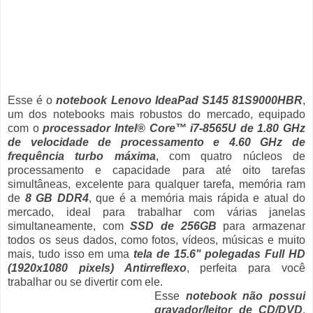
Esse é o
notebook Lenovo IdeaPad S145 81S9000HBR
,
um dos notebooks mais robustos do mercado, equipado
com o
processador Intel® Core™ i7-8565U de 1.80 GHz
de velocidade de processamento e 4.60 GHz de
frequência turbo máxima
, com quatro núcleos de
processamento e capacidade para até oito tarefas
simultâneas, excelente para qualquer tarefa, memória ram
de
8 GB DDR4
, que é a memória mais rápida e atual do
mercado, ideal para trabalhar com várias janelas
simultaneamente, com
SSD de 256GB
para armazenar
todos os seus dados, como fotos, vídeos, músicas e muito
mais, tudo isso em uma
tela de 15.6" polegadas Full HD
(1920x1080 pixels) Antirreflexo
, perfeita para você
trabalhar ou se divertir com ele.
Esse
notebook não possui
gravador/leitor de CD/DVD
,