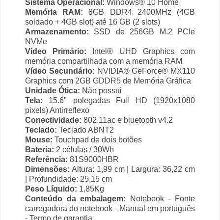
Sistema Operacional:
Windows® 10 Home
Memória RAM:
8GB DDR4 2400MHz (4GB
soldado + 4GB slot) até 16 GB (2 slots)
Armazenamento:
SSD de 256GB M.2 PCIe
NVMe
Vídeo Primário:
Intel® UHD Graphics com
memória compartilhada com a memória RAM
Vídeo Secundário:
NVIDIA® GeForce® MX110
Graphics com 2GB GDDR5 de Memória Gráfica
Unidade Ótica:
Não possui
Tela:
15.6" polegadas Full HD (1920x1080
pixels) Antirreflexo
Conectividade:
802.11ac e bluetooth v4.2
Teclado:
Teclado ABNT2
Mouse:
Touchpad de dois botões
Bateria:
2 células / 30Wh
Referência:
81S9000HBR
Dimensões:
Altura: 1,99 cm | Largura: 36,22 cm
| Profundidade: 25,15 cm
Peso Líquido:
1,85Kg
Conteúdo da embalagem:
Notebook - Fonte
carregadora do notebook - Manual em português
- Termo de garantia