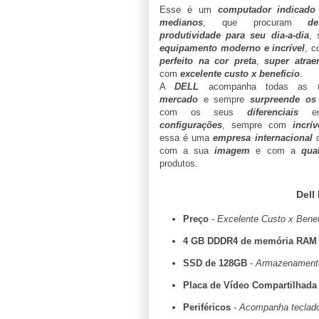
Esse é um
computador indicado
medianos
, que procuram
d
produtividade para seu dia-a-dia
,
equipamento moderno e incrível
, 
perfeito na cor preta
,
super atrae
com
excelente custo x benefício
.
A
DELL
acompanha todas as
mercado
e sempre
surpreende os
com os seus
diferenciais
e
configurações
, sempre com
incrí
essa é uma
empresa internacional
q
com a sua
imagem
e com a
qua
produtos.
Dell
Preço
-
Excelente Custo x Benefí
4 GB DDDR4 de memória RAM
SSD de 128GB
-
Armazenamento
Placa de Vídeo Compartilhada
Periféricos
-
Acompanha teclad