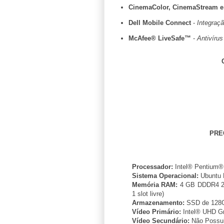
CinemaColor, CinemaStream 
Dell Mobile Connect
-
Integraç
McAfee® LiveSafe™
-
Antivírus
PRE
Processador:
Intel® Pentium®
Sistema Operacional:
Ubuntu 
Memória RAM:
4 GB DDDR4 21
1 slot livre)
Armazenamento:
SSD de 128
Vídeo Primário:
Intel® UHD G
Vídeo Secundário:
Não Possu