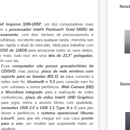
Note
ell Inspiron 3280-U05P
, um dos computadores mais
com o
processador Intel® Pentium® Gold 5405U de
essamento
, com dois núcleos de processamento e
multâneas, excelente para qualquer tarefa, memória ram
is rápida e atual do mercado, ideal para trabalhar com
m
SSD de 128GB
para armazenar todos os seus dados,
to mais, tudo isso em uma
tela de 21,5" polegadas
,
tir com ele.
Esse
computador não possui gravador/leitor de
CD/DVD
, mas possui,
placa de rede wireless com
suporte para as bandas 802.11 ac
para conexão a
redes sem fio,
bluetooth v 5.0
para conexão sem fio
Sams
com celulares e outros periféricos,
Web Camera (HD)
e Microfone integrado
para a realização de vídeo
conferências,
placa de vídeo Intel® UHD Graphics
para jogos online e assistir filmes com qualidade,
conexões USB 2.0 e USB 3.1 Type A e C
para pen
drives e periféricos e
sistema operacional Ubuntu
Linux®
, para que ele chegue em sua casa
pronto
para o uso
, um modelo que surpreende todos os
usuários.