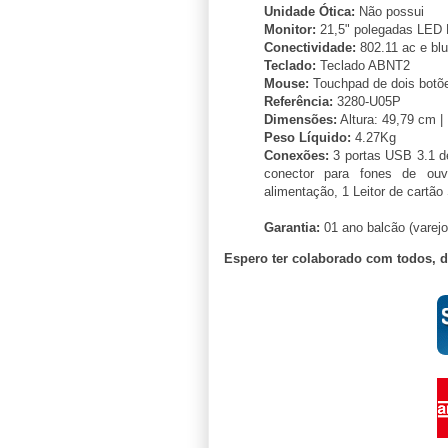
Unidade Ótica:
Não possui
Monitor:
21,5" polegadas LED F
Conectividade:
802.11 ac e blu
Teclado:
Teclado ABNT2
Mouse:
Touchpad de dois botõ
Referência:
3280-U05P
Dimensões:
Altura: 49,79 cm |
Peso Líquido:
4.27Kg
Conexões:
3 portas USB 3.1 d
conector para fones de ouv
alimentação, 1 Leitor de cart
Garantia:
01 ano balcão (varejo
Espero ter colaborado com todos, 