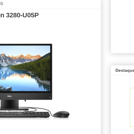
20
ron 3280-U05P
Destaqu