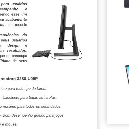
 para usuários
esempenho e
 sendo esse
um
com
acabamento
nte
, um modelo
tendências do
 seus usuários
m
design
e
veis resultados
,
ue se preocupa
lidade
de seus
 Inspiron 3280-U05P
cio para todo tipo de tarefa.
-
Excelente para todas as tarefas.
 máximo para todos os seus dados.
-
Bom desempenho gráfico para jogos.
o e mouse.