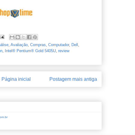
álise
,
Avaliação
,
Compras
,
Computador
,
Dell
,
on
,
Intel® Pentium® Gold 5405U
,
review
Página inicial
Postagem mais antiga
om.br