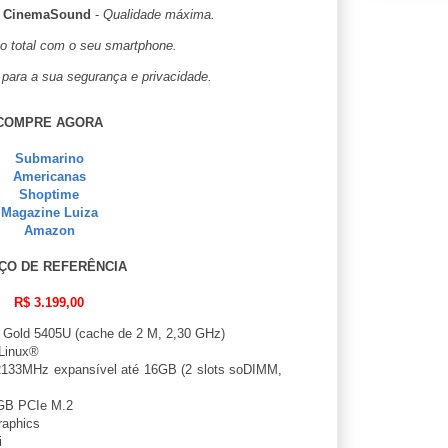
e CinemaSound
-
Qualidade máxima.
ão total com o seu smartphone.
 para a sua segurança e privacidade.
COMPRE AGORA
Submarino
Americanas
Shoptime
Magazine Luiza
Amazon
ÇO DE REFERÊNCIA
R$ 3.199,00
 Gold 5405U (cache de 2 M, 2,30 GHz)
Linux®
33MHz expansível até 16GB (2 slots soDIMM,
GB PCIe M.2
raphics
i