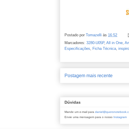
Postado por
Tomazelli
às
16:52
Marcadores:
3280-U05P
,
All in One
,
An
Especificações
,
Ficha Técnica
,
inspir
Postagem mais recente
Dúvidas
Mande um e-mail para
daniel@queronotebook.c
Envie uma mensagem para o nosso
Instagram