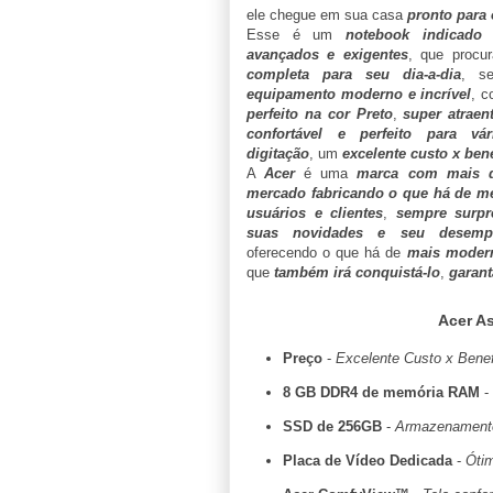
ele chegue em sua casa
pronto para
Esse é um
notebook indicado 
avançados e exigentes
, que proc
completa para seu dia-a-dia
, s
equipamento moderno e incrível
, 
perfeito na cor Preto
,
super atraen
confortável e perfeito para vá
digitação
, um
excelente custo x bene
A
Acer
é uma
marca com mais 
mercado fabricando o que há de me
usuários e clientes
,
sempre surp
suas novidades e seu desempe
oferecendo o que há de
mais modern
que
também irá conquistá-lo
,
garant
Acer A
Preço
-
Excelente Custo x Benefí
8 GB DDR4 de memória RAM
-
SSD de 256GB
-
Armazenamento
Placa de Vídeo Dedicada
-
Óti