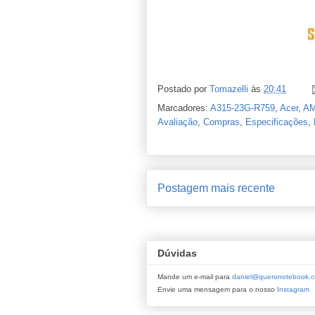
Postado por
Tomazelli
às
20:41
Marcadores:
A315-23G-R759
,
Acer
,
AM
Avaliação
,
Compras
,
Especificações
,
Postagem mais recente
Dúvidas
Mande um e-mail para
daniel@queronotebook.c
Envie uma mensagem para o nosso
Instagram