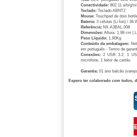
Conectividade:
802.11 a/b/g/n/
Teclado:
Teclado ABNT2
Mouse:
Touchpad de dois botõ
Bateria:
3 células (Li-Íon) / 36
Referência:
NX.A3BAL.008
Dimensões:
Altura: 1,99 cm | 
Peso Líquido:
1,90Kg
Conteúdo da embalagem:
Not
em português - Termo de garant
Conexões:
2 USB 3.2, 1 USB
microfone, 1 leitor de cartão
Garantia:
01 ano balcão (varejo
Espero ter colaborado com todos, 