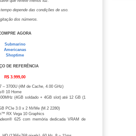
tável que reflete menos luz.
 tempo depende das condições de uso.
digitação dos números.
COMPRE AGORA
Submarino
Americanas
Shoptime
ÇO DE REFERÊNCIA
R$ 3.999,00
– 3700U (4M de Cache, 4.00 GHz)
s® 10 Home
0MHz (4GB soldado + 4GB slot) até 12 GB (1
B PCIe 3.0 x 2 NVMe (M.2 2280)
™ RX Vega 10 Graphics
eon® 625 com memória dedicada VRAM de
 HD (1366x768 pixels), 60 Hz, 8 ~ 11ms