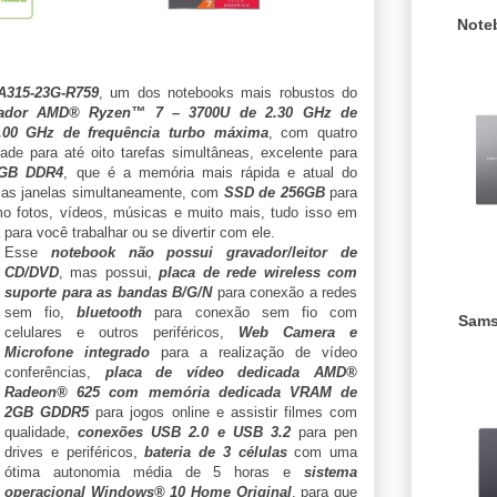
Note
A315-23G-R759
, um dos notebooks mais robustos do
sador AMD® Ryzen™ 7 – 3700U de 2.30 GHz de
.00 GHz de frequência turbo máxima
, com quatro
de para até oito tarefas simultâneas, excelente para
GB DDR4
, que é a memória mais rápida e atual do
rias janelas simultaneamente, com
SSD de 256GB
para
o fotos, vídeos, músicas e muito mais, tudo isso em
a para você trabalhar ou se divertir com ele.
Esse
notebook não possui gravador/leitor de
CD/DVD
, mas possui,
placa de rede wireless com
suporte para as bandas B/G/N
para conexão a redes
sem fio,
bluetooth
para conexão sem fio com
Sams
celulares e outros periféricos,
Web Camera e
Microfone integrado
para a realização de vídeo
conferências,
placa de vídeo dedicada AMD®
Radeon® 625 com memória dedicada VRAM de
2GB GDDR5
para jogos online e assistir filmes com
qualidade,
conexões USB 2.0 e USB 3.2
para pen
drives e periféricos,
bateria de 3 células
com uma
ótima autonomia média de 5 horas e
sistema
operacional Windows® 10 Home Original
, para que