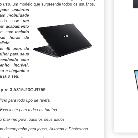
 o uso
, um modelo que surpreende todos os usuários.
para usuários
uram
mobilidade
endo esse
um
com
acabamento
te
, com
teclado
rias horas de
fício
.
de 40 anos de
lhor para seus
reendendo com
nho incrível
,
o e elegante
e
a já o seu
.
spire 3 A315-23G-R759
cio para todo tipo de tarefa.
Excelente para todas as tarefas.
 máximo para todos os seus dados.
mo desempenho para jogos, Autocad e Photoshop.