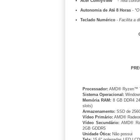
Acer ComfyView™
-
Tela confor
Autonomia de Até 8 Horas
-
*O
Teclado Numérico
-
Facilita a 
PRE
Processador:
AMD® Ryzen™ 7 
Sistema Operacional:
Window
Memória RAM:
8 GB DDR4 240
slots)
Armazenamento:
SSD de 256G
Vídeo Primário:
AMD® Radeon
Vídeo Secundário:
AMD® Rad
2GB GDDR5
Unidade Ótica:
Não possui
Tela:
15,6" polegadas LED LCD,