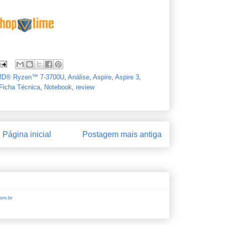
D® Ryzen™ 7-3700U
,
Análise
,
Aspire
,
Aspire 3
,
Ficha Técnica
,
Notebook
,
review
Página inicial
Postagem mais antiga
om.br