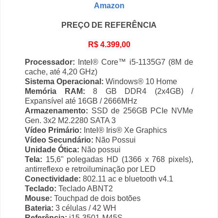
Amazon
PREÇO DE REFERÊNCIA
R$ 4.399,00
Processador:
Intel® Core™ i5-1135G7 (8M de
cache, até 4,20 GHz)
Sistema Operacional:
Windows® 10 Home
Memória RAM:
8 GB DDR4 (2x4GB) /
Expansível até 16GB / 2666MHz
Armazenamento:
SSD de 256GB PCIe NVMe
Gen. 3x2 M2.2280 SATA 3
Vídeo Primário:
Intel® Iris® Xe Graphics
Vídeo Secundário:
Não Possui
Unidade Ótica:
Não possui
Tela:
15,6" polegadas HD (1366 x 768 pixels),
antirreflexo e retroiluminação por LED
Conectividade:
802.11 ac e bluetooth v4.1
Teclado:
Teclado ABNT2
Mouse:
Touchpad de dois botões
Bateria:
3 células / 42 WH
Referência:
i15-3501-M45S