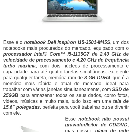
Esse é o
notebook Dell Inspiron i15-3501-M45S
, um dos
notebooks mais procurados do mercado, equipado com o
processador Intel® Core™ i5-1135G7 de 2.40 GHz de
velocidade de processamento e 4.20 GHz de frequência
turbo máxima
, com dois núcleos de processamento e
capacidade para até quatro tarefas simultâneas, excelente
para qualquer tarefa, memória ram de
8 GB DDR4
, que é a
memória mais rápida e atual do mercado, ideal para
trabalhar com várias janelas simultaneamente, com
SSD de
256GB
para armazenar todos os seus dados, como fotos,
vídeos, músicas e muito mais, tudo isso em uma
tela de
15,6" polegadas
, perfeita para você trabalhar ou se divertir
com ele.
Esse
notebook não possui
gravador/leitor de CD/DVD
,
mas possui,
placa de rede