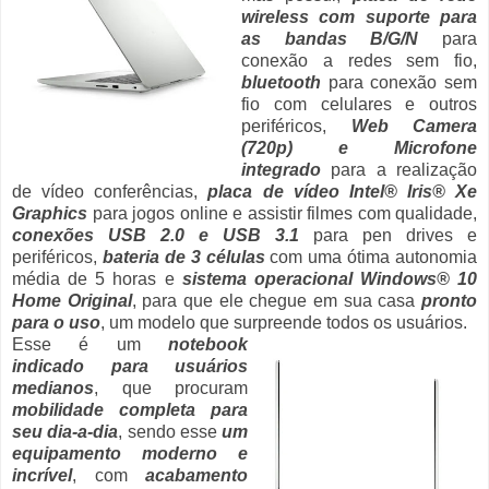
wireless com suporte para
as bandas B/G/N
para
conexão a redes sem fio,
bluetooth
para conexão sem
fio com celulares e outros
periféricos,
Web Camera
(720p) e Microfone
integrado
para a realização
de vídeo conferências,
placa de vídeo Intel® Iris® Xe
Graphics
para jogos online e assistir filmes com qualidade,
conexões USB 2.0 e USB 3.1
para pen drives e
periféricos,
bateria de 3 células
com uma ótima autonomia
média de 5 horas e
sistema operacional Windows® 10
Home Original
, para que ele chegue em sua casa
pronto
para o uso
, um modelo que surpreende todos os usuários.
Esse é um
notebook
indicado para usuários
medianos
, que procuram
mobilidade completa para
seu dia-a-dia
, sendo esse
um
equipamento moderno e
incrível
, com
acabamento