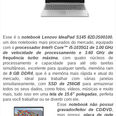
Esse é o
notebook Lenovo IdeaPad S145 82DJS00100
,
um dos notebooks mais procurados do mercado, equipado
com o
processador Intel® Core™ i5-1035G1 de 1.00 GHz
de velocidade de processamento e 3.60 GHz de
frequência turbo máxima
, com quatro núcleos de
processamento e capacidade para até oito tarefas
simultâneas, excelente para qualquer tarefa, memória ram
de
8 GB DDR4
, que é a memória mais rápida e atual do
mercado, ideal para trabalhar com várias janelas
simultaneamente, com
SSD de 256GB
para armazenar
todos os seus dados, como fotos, vídeos, músicas e muito
mais, tudo isso em uma
tela de 15.6" polegadas
, perfeita
para você trabalhar ou se divertir com ele.
Esse
notebook não possui
gravador/leitor de CD/DVD
,
mas possui,
placa de rede