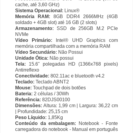
cache, até 3,60 GHz)
Sistema Operacional:
Linux®
Memória RAM:
8GB DDR4 2666MHz (4GB
soldado + 4GB slot) até 16 GB (2 slots)
Armazenamento:
SSD de 256GB M.2 PCIe
NVMe
Vídeo Primário:
Intel® UHD Graphics com
memória compartilhada com a memória RAM
Vídeo Secundário:
Não Possui
Unidade Ótica:
Não possui
Tela:
15.6" polegadas HD (1366x768 pixels)
Antirreflexo
Conectividade:
802.11ac e bluetooth v4.2
Teclado:
Teclado ABNT2
Mouse:
Touchpad de dois botões
Bateria:
2 células / 30Wh
Referência:
82DJS00100
Dimensões:
Altura: 1,99 cm | Largura: 36,22 cm
| Profundidade: 25,15 cm
Peso Líquido:
1,85Kg
Conteúdo da embalagem:
Notebook - Fonte
carregadora do notebook - Manual em português