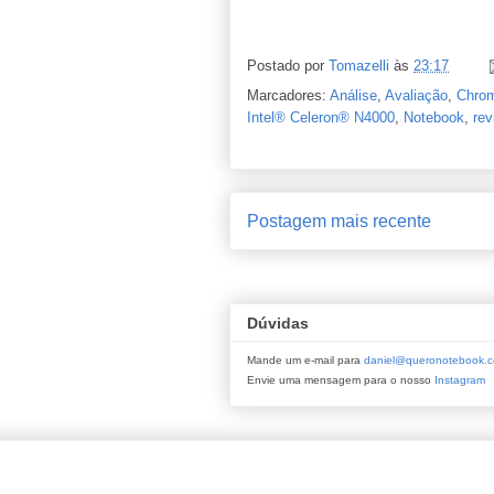
Postado por
Tomazelli
às
23:17
Marcadores:
Análise
,
Avaliação
,
Chro
Intel® Celeron® N4000
,
Notebook
,
rev
Postagem mais recente
Dúvidas
Mande um e-mail para
daniel@queronotebook.c
Envie uma mensagem para o nosso
Instagram