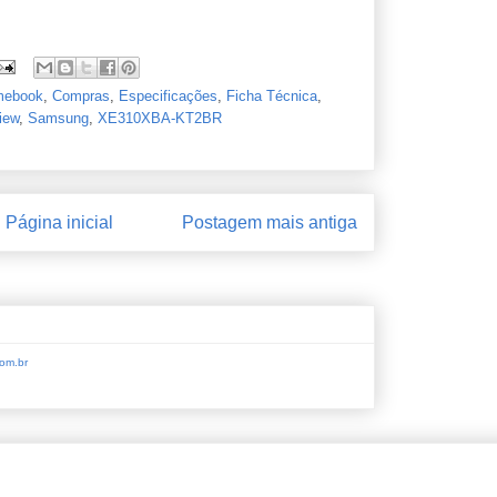
mebook
,
Compras
,
Especificações
,
Ficha Técnica
,
iew
,
Samsung
,
XE310XBA-KT2BR
Página inicial
Postagem mais antiga
om.br