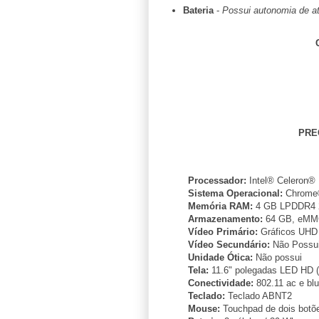
Bateria
-
Possui autonomia de at
PRE
Processador:
Intel® Celeron® 
Sistema Operacional:
Chrome
Memória RAM:
4 GB LPDDR4 2
Armazenamento:
64 GB, eM
Vídeo Primário:
Gráficos UHD 
Vídeo Secundário:
Não Possu
Unidade Ótica:
Não possui
Tela:
11.6" polegadas LED HD (1
Conectividade:
802.11 ac e blu
Teclado:
Teclado ABNT2
Mouse:
Touchpad de dois botõ