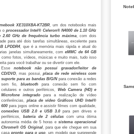
Note
omebook XE310XBA-KT2BR
, um dos notebooks mais
m o
processador Intel® Celeron® N4000 de 1.10 GHz
e 2.60 GHz de frequência turbo máxima
, com dois
de para até dois tarefas simultâneas, excelente para
GB LPDDR4
, que é a memória mais rápida e atual do
árias janelas simultaneamente, com
eMMC de 64 GB
 como fotos, vídeos, músicas e muito mais, tudo isso
feita para você trabalhar ou se divertir com ele.
Esse
notebook não possui gravador/leitor de
CD/DVD
, mas possui,
placa de rede wireless com
suporte para as bandas B/G/N
para conexão a redes
sem fio,
bluetooth
para conexão sem fio com
Sams
celulares e outros periféricos,
Web Camera (HD) e
Microfone integrado
para a realização de vídeo
conferências,
placa de vídeo Gráficos UHD Intel®
600
para jogos online e assistir filmes com qualidade,
conexões USB 2.0 e USB 3.0
para pen drives e
periféricos,
bateria de 2 células
com uma ótima
autonomia média de 5 horas e
sistema operacional
Chrome® OS Original
, para que ele chegue em sua
casa
pronto para o uso
, um modelo que surpreende