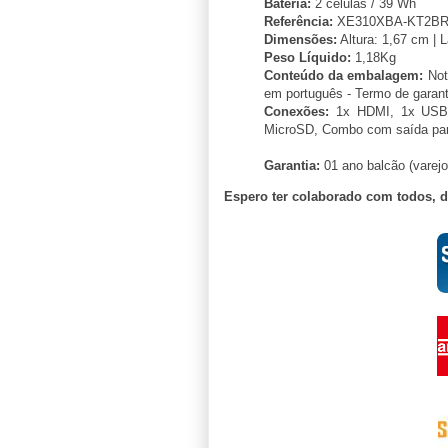
Bateria:
2 células / 39 Wh
Referência:
XE310XBA-KT2B
Dimensões:
Altura: 1,67 cm | 
Peso Líquido:
1,18Kg
Conteúdo da embalagem:
Not
em português - Termo de garant
Conexões:
1x HDMI, 1x USB 3
MicroSD, Combo com saída para
Garantia:
01 ano balcão (varejo
Espero ter colaborado com todos, 