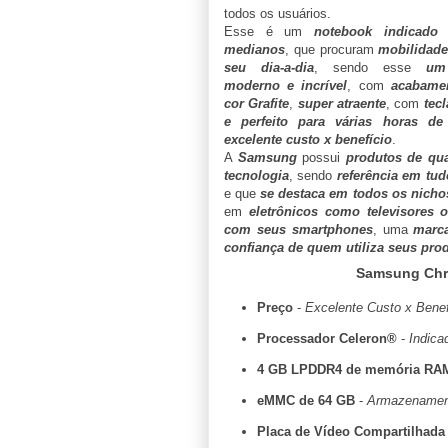
todos os usuários.
Esse é um
notebook indicado 
medianos
, que procuram
mobilidade
seu dia-a-dia
, sendo esse
um
moderno e incrível
, com
acabamen
cor Grafite
,
super atraente
, com
tec
e perfeito para várias horas de 
excelente custo x benefício
.
A
Samsung
possui
produtos de qua
tecnologia
, sendo
referência em tu
e que
se destaca em todos os nicho
em
eletrônicos como televisores 
com seus smartphones
, uma
marca
confiança de quem utiliza seus pro
Samsung Ch
Preço
-
Excelente Custo x Benefí
Processador Celeron®
-
Indica
4 GB LPDDR4 de memória RA
eMMC de 64 GB
-
Armazenament
Placa de Vídeo Compartilhada