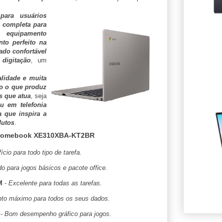
para usuários
 completa para
 equipamento
to perfeito na
lado confortável
digitação
, um
lidade e muita
do o que produz
s que atua
, seja
ou em telefonia
 que inspira a
dutos
.
romebook XE310XBA-KT2BR
cio para todo tipo de tarefa.
do para jogos básicos e pacote office.
M
-
Excelente para todas as tarefas.
o máximo para todos os seus dados.
-
Bom desempenho gráfico para jogos.