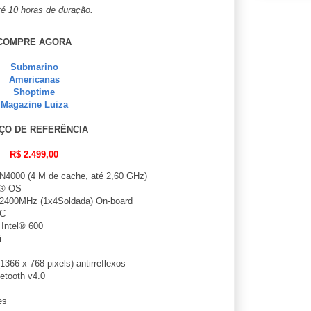
é 10 horas de duração.
COMPRE AGORA
Submarino
Americanas
Shoptime
Magazine Luiza
ÇO DE REFERÊNCIA
R$ 2.499,00
N4000 (4 M de cache, até 2,60 GHz)
® OS
400MHz (1x4Soldada) On-board
MC
Intel® 600
i
366 x 768 pixels) antirreflexos
etooth v4.0
es