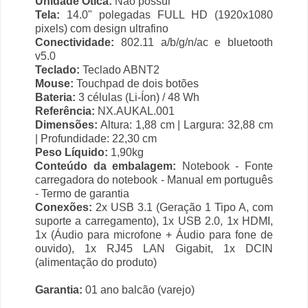
Unidade Ótica:
Não possui
Tela:
14.0" polegadas FULL HD (1920x1080
pixels) com design ultrafino
Conectividade:
802.11 a/b/g/n/ac e bluetooth
v5.0
Teclado:
Teclado ABNT2
Mouse:
Touchpad de dois botões
Bateria:
3 células (Li-Íon) / 48 Wh
Referência:
NX.AUKAL.001
Dimensões:
Altura: 1,88 cm | Largura: 32,88 cm
| Profundidade: 22,30 cm
Peso Líquido:
1,90kg
Conteúdo da embalagem:
Notebook - Fonte
carregadora do notebook - Manual em português
- Termo de garantia
Conexões:
2x USB 3.1 (Geração 1 Tipo A, com
suporte a carregamento), 1x USB 2.0, 1x HDMI,
1x (Áudio para microfone + Áudio para fone de
ouvido), 1x RJ45 LAN Gigabit, 1x DCIN
(alimentação do produto)
Garantia:
01 ano balcão (varejo)