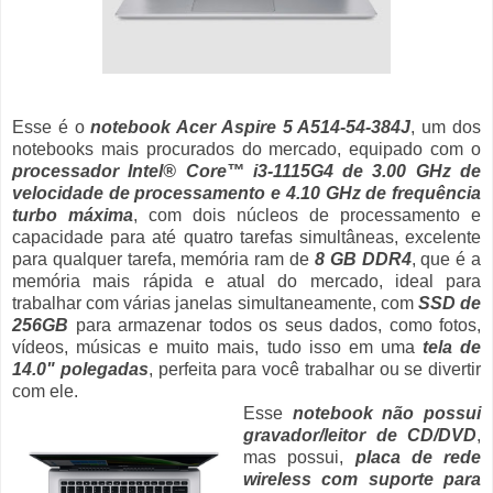
Esse é o
notebook Acer Aspire 5 A514-54-384J
, um dos
notebooks mais procurados do mercado, equipado com o
processador Intel® Core™ i3-1115G4 de 3.00 GHz de
velocidade de processamento e 4.10 GHz de frequência
turbo máxima
, com dois núcleos de processamento e
capacidade para até quatro tarefas simultâneas, excelente
para qualquer tarefa, memória ram de
8 GB DDR4
, que é a
memória mais rápida e atual do mercado, ideal para
trabalhar com várias janelas simultaneamente, com
SSD de
256GB
para armazenar todos os seus dados, como fotos,
vídeos, músicas e muito mais, tudo isso em uma
tela de
14.0" polegadas
, perfeita para você trabalhar ou se divertir
com ele.
Esse
notebook não possui
gravador/leitor de CD/DVD
,
mas possui,
placa de rede
wireless com suporte para