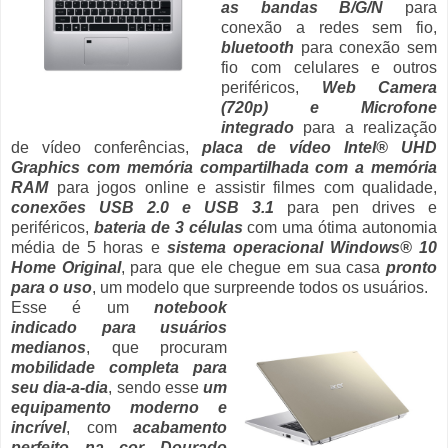
as bandas B/G/N
para
conexão a redes sem fio,
bluetooth
para conexão sem
fio com celulares e outros
periféricos,
Web Camera
(720p) e Microfone
integrado
para a realização
de vídeo conferências,
placa de vídeo Intel® UHD
Graphics com memória compartilhada com a memória
RAM
para jogos online e assistir filmes com qualidade,
conexões USB 2.0 e USB 3.1
para pen drives e
periféricos,
bateria de 3 células
com uma ótima autonomia
média de 5 horas e
sistema operacional Windows® 10
Home Original
, para que ele chegue em sua casa
pronto
para o uso
, um modelo que surpreende todos os usuários.
Esse é um
notebook
indicado para usuários
medianos
, que procuram
mobilidade completa para
seu dia-a-dia
, sendo esse
um
equipamento moderno e
incrível
, com
acabamento
perfeito na cor Dourado