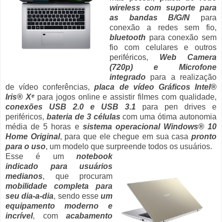
wireless com suporte para
as bandas B/G/N
para
conexão a redes sem fio,
bluetooth
para conexão sem
fio com celulares e outros
periféricos,
Web Camera
(720p) e Microfone
integrado
para a realização
de vídeo conferências,
placa de vídeo Gráficos Intel®
Iris® Xᵉ
para jogos online e assistir filmes com qualidade,
conexões USB 2.0 e USB 3.1
para pen drives e
periféricos,
bateria de 3 células
com uma ótima autonomia
média de 5 horas e
sistema operacional Windows® 10
Home Original
, para que ele chegue em sua casa
pronto
para o uso
, um modelo que surpreende todos os usuários.
Esse é um
notebook
indicado para usuários
medianos
, que procuram
mobilidade completa para
seu dia-a-dia
, sendo esse
um
equipamento moderno e
incrível
, com
acabamento