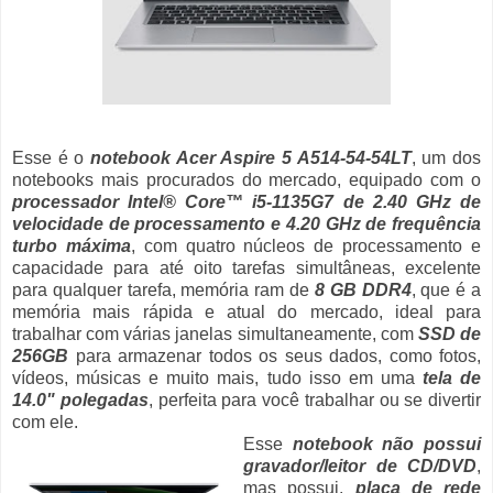
Esse é o
notebook Acer Aspire 5 A514-54-54LT
, um dos
notebooks mais procurados do mercado, equipado com o
processador Intel® Core™ i5-1135G7 de 2.40 GHz de
velocidade de processamento e 4.20 GHz de frequência
turbo máxima
, com quatro núcleos de processamento e
capacidade para até oito tarefas simultâneas, excelente
para qualquer tarefa, memória ram de
8 GB DDR4
, que é a
memória mais rápida e atual do mercado, ideal para
trabalhar com várias janelas simultaneamente, com
SSD de
256GB
para armazenar todos os seus dados, como fotos,
vídeos, músicas e muito mais, tudo isso em uma
tela de
14.0" polegadas
, perfeita para você trabalhar ou se divertir
com ele.
Esse
notebook não possui
gravador/leitor de CD/DVD
,
mas possui,
placa de rede