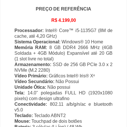
PREÇO DE REFERÊNCIA
R$ 4.199,00
Processador:
Intel® Core™ i5-1135G7 (8M de
cache, até 4,20 GHz)
Sistema Operacional:
Windows® 10 Home
Memória RAM:
8 GB DDR4 2666 MHz (4GB
Soldada + 4GB Módulo) Expansível até 20 GB
(1 slot livre no total)
Armazenamento:
SSD de 256 GB PCIe 3.0 x 2
NVMe (M.2 2280)
Vídeo Primário:
Gráficos Intel® Iris® Xᵉ
Vídeo Secundário:
Não Possui
Unidade Ótica:
Não possui
Tela:
14.0" polegadas FULL HD (1920x1080
pixels) com design ultrafino
Conectividade:
802.11 a/b/g/n/ac e bluetooth
v5.0
Teclado:
Teclado ABNT2
Mouse:
Touchpad de dois botões
Bateria:
3 células (Li-Íon) / 48 Wh