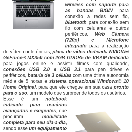
wireless com suporte para
as bandas B/G/N
para
conexão a redes sem fio,
bluetooth
para conexão sem
fio com celulares e outros
periféricos,
Web Câmera
(720p) e Microfone
integrado
para a realização
de vídeo conferências,
placa de vídeo dedicada NVIDIA®
GeForce® MX350 com 2GB GDDR5 de VRAM dedicada
para jogos online e assistir filmes com qualidade,
conexões USB 2.0 e USB 3.1
para pen drives e
periféricos,
bateria de 3 células
com uma ótima autonomia
média de 5 horas e
sistema operacional Windows® 10
Home Original
, para que ele chegue em sua casa
pronto
para o uso
, um modelo que surpreende todos os usuários.
Esse é um
notebook
indicado para usuários
avançados e exigentes
, que
procuram
mobilidade
completa para seu dia-a-dia
,
sendo esse
um equipamento