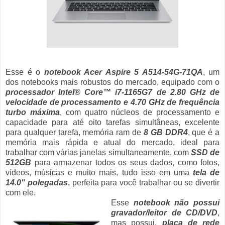
Esse é o
notebook Acer Aspire 5 A514-54G-71QA
, um
dos notebooks mais robustos do mercado, equipado com o
processador Intel® Core™ i7-1165G7 de 2.80 GHz de
velocidade de processamento e 4.70 GHz de frequência
turbo máxima
, com quatro núcleos de processamento e
capacidade para até oito tarefas simultâneas, excelente
para qualquer tarefa, memória ram de
8 GB DDR4
, que é a
memória mais rápida e atual do mercado, ideal para
trabalhar com várias janelas simultaneamente, com
SSD de
512GB
para armazenar todos os seus dados, como fotos,
vídeos, músicas e muito mais, tudo isso em uma
tela de
14.0" polegadas
, perfeita para você trabalhar ou se divertir
com ele.
Esse
notebook não possui
gravador/leitor de CD/DVD
,
mas possui,
placa de rede