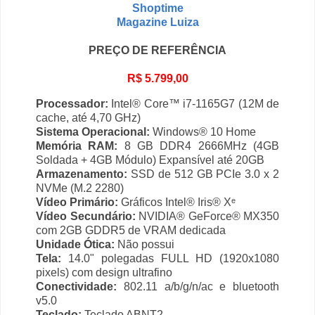
Shoptime
Magazine Luiza
PREÇO DE REFERÊNCIA
R$ 5.799,00
Processador:
Intel® Core™ i7-1165G7 (12M de
cache, até 4,70 GHz)
Sistema Operacional:
Windows® 10 Home
Memória RAM:
8 GB DDR4 2666MHz (4GB
Soldada + 4GB Módulo) Expansível até 20GB
Armazenamento:
SSD de 512 GB PCIe 3.0 x 2
NVMe (M.2 2280)
Vídeo Primário:
Gráficos Intel® Iris® Xᵉ
Vídeo Secundário:
NVIDIA® GeForce® MX350
com 2GB GDDR5 de VRAM dedicada
Unidade Ótica:
Não possui
Tela:
14.0" polegadas FULL HD (1920x1080
pixels) com design ultrafino
Conectividade:
802.11 a/b/g/n/ac e bluetooth
v5.0
Teclado:
Teclado ABNT2