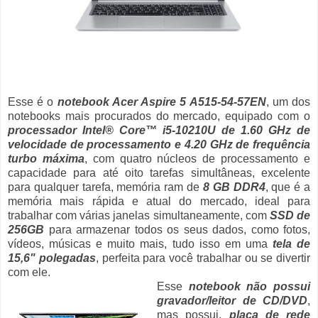
Esse é o
notebook Acer Aspire 5 A515-54-57EN
, um dos
notebooks mais procurados do mercado, equipado com o
processador Intel® Core™ i5-10210U de 1.60 GHz de
velocidade de processamento e 4.20 GHz de frequência
turbo máxima
, com quatro núcleos de processamento e
capacidade para até oito tarefas simultâneas, excelente
para qualquer tarefa, memória ram de
8 GB DDR4
, que é a
memória mais rápida e atual do mercado, ideal para
trabalhar com várias janelas simultaneamente, com
SSD de
256GB
para armazenar todos os seus dados, como fotos,
vídeos, músicas e muito mais, tudo isso em uma
tela de
15,6" polegadas
, perfeita para você trabalhar ou se divertir
com ele.
Esse
notebook não possui
gravador/leitor de CD/DVD
,
mas possui,
placa de rede