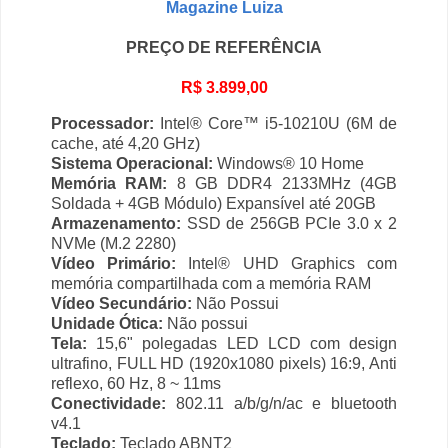
Magazine Luiza
PREÇO DE REFERÊNCIA
R$ 3.899,00
Processador:
Intel® Core™ i5-10210U (6M de
cache, até 4,20 GHz)
Sistema Operacional:
Windows® 10 Home
Memória RAM:
8 GB DDR4 2133MHz (4GB
Soldada + 4GB Módulo) Expansível até 20GB
Armazenamento:
SSD de 256GB PCIe 3.0 x 2
NVMe (M.2 2280)
Vídeo Primário:
Intel® UHD Graphics com
memória compartilhada com a memória RAM
Vídeo Secundário:
Não Possui
Unidade Ótica:
Não possui
Tela:
15,6" polegadas LED LCD com design
ultrafino, FULL HD (1920x1080 pixels) 16:9, Anti
reflexo, 60 Hz, 8 ~ 11ms
Conectividade:
802.11 a/b/g/n/ac e bluetooth
v4.1
Teclado:
Teclado ABNT2