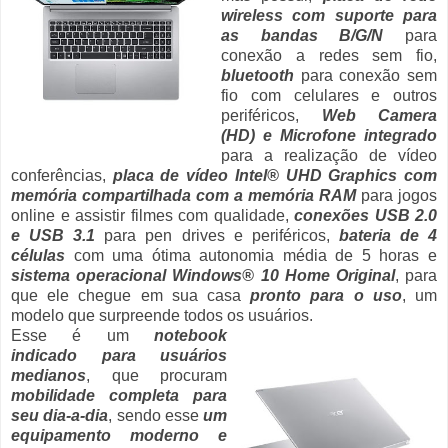
wireless com suporte para
as bandas B/G/N
para
conexão a redes sem fio,
bluetooth
para conexão sem
fio com celulares e outros
periféricos,
Web Camera
(HD) e Microfone integrado
para a realização de vídeo
conferências,
placa de vídeo Intel® UHD Graphics com
memória compartilhada com a memória RAM
para jogos
online e assistir filmes com qualidade,
conexões USB 2.0
e USB 3.1
para pen drives e periféricos,
bateria de 4
células
com uma ótima autonomia média de 5 horas e
sistema operacional Windows® 10 Home Original
, para
que ele chegue em sua casa
pronto para o uso
, um
modelo que surpreende todos os usuários.
Esse é um
notebook
indicado para usuários
medianos
, que procuram
mobilidade completa para
seu dia-a-dia
, sendo esse
um
equipamento moderno e