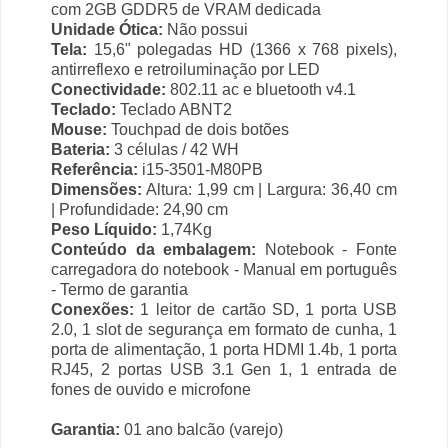
com 2GB GDDR5 de VRAM dedicada
Unidade Ótica:
Não possui
Tela:
15,6" polegadas HD (1366 x 768 pixels),
antirreflexo e retroiluminação por LED
Conectividade:
802.11 ac e bluetooth v4.1
Teclado:
Teclado ABNT2
Mouse:
Touchpad de dois botões
Bateria:
3 células / 42 WH
Referência:
i15-3501-M80PB
Dimensões:
Altura: 1,99 cm | Largura: 36,40 cm
| Profundidade: 24,90 cm
Peso Líquido:
1,74Kg
Conteúdo da embalagem:
Notebook - Fonte
carregadora do notebook - Manual em português
- Termo de garantia
Conexões:
1 leitor de cartão SD, 1 porta USB
2.0, 1 slot de segurança em formato de cunha, 1
porta de alimentação, 1 porta HDMI 1.4b, 1 porta
RJ45, 2 portas USB 3.1 Gen 1, 1 entrada de
fones de ouvido e microfone
Garantia:
01 ano balcão (varejo)