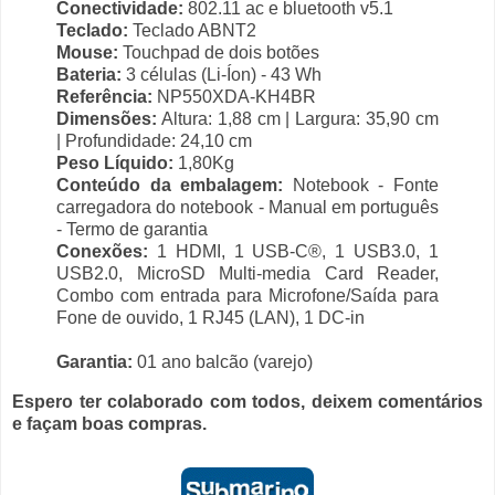
Conectividade:
802.11 ac e bluetooth v5.1
Teclado:
Teclado ABNT2
Mouse:
Touchpad de dois botões
Bateria:
3 células (Li-Íon) - 43 Wh
Referência:
NP550XDA-KH4BR
Dimensões:
Altura: 1,88 cm | Largura: 35,90 cm
| Profundidade: 24,10 cm
Peso Líquido:
1,80Kg
Conteúdo da embalagem:
Notebook - Fonte
carregadora do notebook - Manual em português
- Termo de garantia
Conexões:
1 HDMI, 1 USB-C®, 1 USB3.0, 1
USB2.0, MicroSD Multi-media Card Reader,
Combo com entrada para Microfone/Saída para
Fone de ouvido, 1 RJ45 (LAN), 1 DC-in
Garantia:
01 ano balcão (varejo)
Espero ter colaborado com todos, deixem comentários
e façam boas compras.