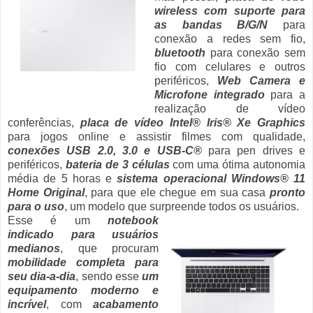
wireless com suporte para
as bandas B/G/N
para
conexão a redes sem fio,
bluetooth
para conexão sem
fio com celulares e outros
periféricos,
Web Camera e
Microfone integrado
para a
realização de vídeo
conferências,
placa de vídeo Intel® Iris® Xe Graphics
para jogos online e assistir filmes com qualidade,
conexões USB 2.0, 3.0 e USB-C®
para pen drives e
periféricos,
bateria de 3 células
com uma ótima autonomia
média de 5 horas e
sistema operacional Windows® 11
Home Original
, para que ele chegue em sua casa
pronto
para o uso
, um modelo que surpreende todos os usuários.
Esse é um
notebook
indicado para usuários
medianos
, que procuram
mobilidade completa para
seu dia-a-dia
, sendo esse
um
equipamento moderno e
incrível
, com
acabamento