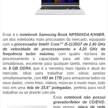
Esse é o
notebook Samsung Book NP550XDA-KH4BR
,
um dos notebooks mais procurados do mercado, equipado
com o
processador Intel® Core™ i5-1135G7 de 2.40 GHz
de velocidade de processamento e 4.20 GHz de
frequência turbo máxima
, com quatro núcleos de
processamento e capacidade para até oito tarefas
simultâneas, excelente para qualquer tarefa, memória ram
de
8 GB DDR4
, que é a memória mais rápida e atual do
mercado, ideal para trabalhar com várias janelas
simultaneamente, com
HD de 1TB
para armazenar todos os
seus dados, como fotos, vídeos, músicas e muito mais, tudo
isso em uma
tela de 15,6" polegadas
, perfeita para você
trabalhar ou se divertir com ele.
Esse
notebook não possui
gravador/leitor de CD/DVD
,
mas possui,
placa de rede