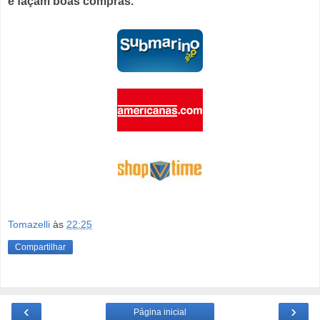
e façam boas compras.
Tomazelli
às
22:25
Compartilhar
‹
›
Página inicial