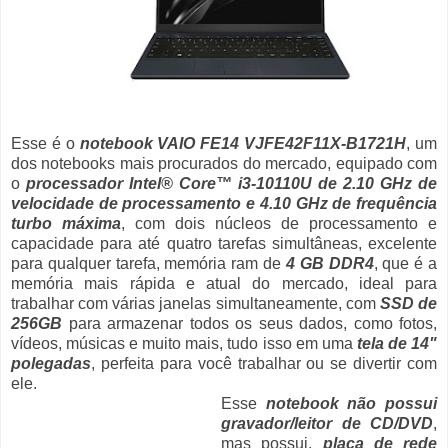
Esse é o
notebook VAIO FE14 VJFE42F11X-B1721H
, um
dos notebooks mais procurados do mercado, equipado com
o
processador Intel® Core™ i3-10110U de 2.10 GHz de
velocidade de processamento e 4.10 GHz de frequência
turbo máxima
, com dois núcleos de processamento e
capacidade para até quatro tarefas simultâneas, excelente
para qualquer tarefa, memória ram de
4 GB DDR4
, que é a
memória mais rápida e atual do mercado, ideal para
trabalhar com várias janelas simultaneamente, com
SSD de
256GB
para armazenar todos os seus dados, como fotos,
vídeos, músicas e muito mais, tudo isso em uma
tela de 14"
polegadas
, perfeita para você trabalhar ou se divertir com
ele.
Esse
notebook não possui
gravador/leitor de CD/DVD
,
mas possui,
placa de rede