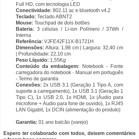
Full HD, com tecnologia LED
Conectividade:
802.11 ac e bluetooth v4.2
Teclado:
Teclado ABNT2
Mouse:
Touchpad de dois botões
Bateria:
3 células / Li-ion Polímero / 37Wh /
Interna
Referência:
VJFE42F11X-B1721H
Dimensões:
Altura: 1,98 cm | Largura: 32,40 cm
| Profundidade: 22,10 cm
Peso Líquido:
1,55Kg
Conteúdo da embalagem:
Notebook - Fonte
carregadora do notebook - Manual em português
- Termo de garantia
Conexões:
2x USB 3.1 (Geração 1 Tipo A, com
suporte a carregamento), 1x USB 3.1 (Geração 1
Tipo C), 1x USB 2.0, 1x HDMI, 1x (Áudio para
microfone + Áudio para fone de ouvido), 1x RJ45
LAN Gigabit, 1x DCIN (alimentação do produto)
Garantia:
01 ano balcão (varejo)
Espero ter colaborado com todos, deixem comentários