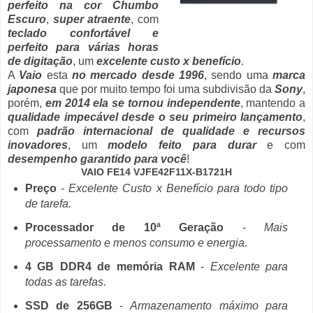
perfeito na cor Chumbo
Escuro
,
super atraente
, com
teclado confortável e
perfeito para várias horas
de digitação
, um
excelente custo x benefício
.
A
Vaio
esta
no mercado desde 1996
, sendo uma
marca
japonesa
que por muito tempo foi uma subdivisão da
Sony
,
porém,
em 2014 ela se tornou independente
, mantendo a
qualidade impecável desde o seu primeiro lançamento
,
com
padrão internacional de qualidade e recursos
inovadores
, um
modelo feito para durar
e com
desempenho garantido para você
!
VAIO FE14 VJFE42F11X-B1721H
Preço
-
Excelente Custo x Benefício para todo tipo
de tarefa.
Processador de 10ª Geração
-
Mais
processamento e menos consumo e energia.
4 GB DDR4 de memória RAM
-
Excelente para
todas as tarefas.
SSD de 256GB
-
Armazenamento máximo para