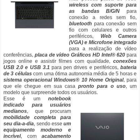
wireless com suporte para
as bandas B/G/N
para
conexão a redes sem fio,
bluetooth
para conexão sem
fio com celulares e outros
periféricos,
Web Camera
(VGA) e Microfone integrado
para a realização de vídeo
conferências,
placa de vídeo Gráficos HD Intel® 620
para
jogos online e assistir filmes com qualidade,
conexões
USB 2.0 e USB 3.1
para pen drives e periféricos,
bateria
de 3 células
com uma ótima autonomia média de 5 horas e
sistema operacional Windows® 10 Home Original
, para
que ele chegue em sua casa
pronto para o uso
, um
modelo que surpreende todos os usuários.
Esse é um
notebook
indicado para usuários
medianos
, que procuram
mobilidade completa para
seu dia-a-dia
, sendo esse
um
equipamento moderno e
incrível
, com
acabamento