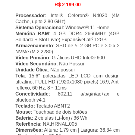
R$ 2.199,00
Processador:
Intel® Celeron® N4020 (4M
Cache, up to 2.80 GHz)
Sistema Operacional:
Windows® 11 Home
Memória RAM:
4 GB DDR4 2666MHz (4GB
Soldada + Slot Livre) Expansível até 12GB
Armazenamento:
SSD de 512 GB PCIe 3.0 x 2
NVMe (M.2 2280)
Vídeo Primário:
Gráficos UHD Intel® 600
Vídeo Secundário:
Não Possui
Unidade Ótica:
Não possui
Tela:
15,6" polegadas LED LCD com design
ultrafino, FULL HD (1920x1080 pixels) 16:9, Anti
reflexo, 60 Hz, 8 ~ 11ms
Conectividade:
802.11 a/b/g/n/ac+ax e
bluetooth v4.1
Teclado:
Teclado ABNT2
Mouse:
Touchpad de dois botões
Bateria:
2 células (Li-Íon) / 36 Wh
Referência:
NX.HRNAL.005
Dimensões:
Altura: 1,79 cm | Largura: 36,34 cm