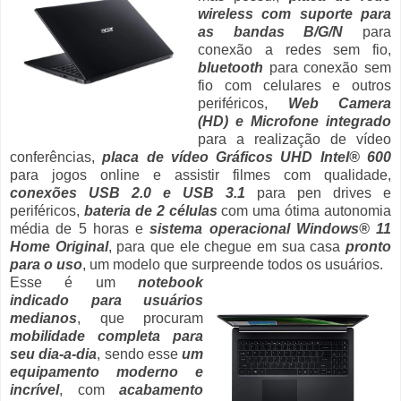
wireless com suporte para
as bandas B/G/N
para
conexão a redes sem fio,
bluetooth
para conexão sem
fio com celulares e outros
periféricos,
Web Camera
(HD) e Microfone integrado
para a realização de vídeo
conferências,
placa de vídeo Gráficos UHD Intel® 600
para jogos online e assistir filmes com qualidade,
conexões USB 2.0 e USB 3.1
para pen drives e
periféricos,
bateria de 2 células
com uma ótima autonomia
média de 5 horas e
sistema operacional Windows® 11
Home Original
, para que ele chegue em sua casa
pronto
para o uso
, um modelo que surpreende todos os usuários.
Esse é um
notebook
indicado para usuários
medianos
, que procuram
mobilidade completa para
seu dia-a-dia
, sendo esse
um
equipamento moderno e
incrível
, com
acabamento