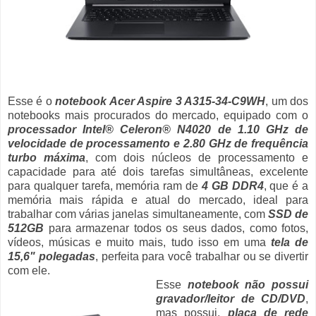
Esse é o
notebook Acer Aspire 3 A315-34-C9WH
, um dos
notebooks mais procurados do mercado, equipado com o
processador Intel® Celeron® N4020 de 1.10 GHz de
velocidade de processamento e 2.80 GHz de frequência
turbo máxima
, com dois núcleos de processamento e
capacidade para até dois tarefas simultâneas, excelente
para qualquer tarefa, memória ram de
4 GB DDR4
, que é a
memória mais rápida e atual do mercado, ideal para
trabalhar com várias janelas simultaneamente, com
SSD de
512GB
para armazenar todos os seus dados, como fotos,
vídeos, músicas e muito mais, tudo isso em uma
tela de
15,6" polegadas
, perfeita para você trabalhar ou se divertir
com ele.
Esse
notebook não possui
gravador/leitor de CD/DVD
,
mas possui,
placa de rede