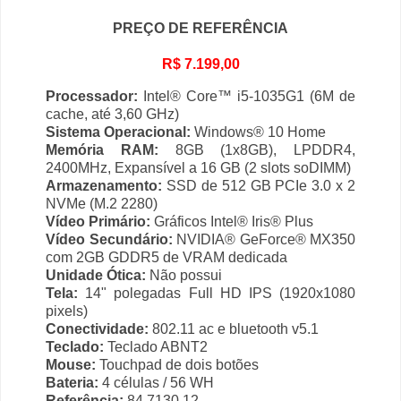
PREÇO DE REFERÊNCIA
R$ 7.199,00
Processador:
Intel® Core™ i5-1035G1 (6M de
cache, até 3,60 GHz)
Sistema Operacional:
Windows® 10 Home
Memória RAM:
8GB (1x8GB), LPDDR4,
2400MHz, Expansível a 16 GB (2 slots soDIMM)
Armazenamento:
SSD de 512 GB PCIe 3.0 x 2
NVMe (M.2 2280)
Vídeo Primário:
Gráficos Intel® Iris® Plus
Vídeo Secundário:
NVIDIA® GeForce® MX350
com 2GB GDDR5 de VRAM dedicada
Unidade Ótica:
Não possui
Tela:
14" polegadas Full HD IPS (1920x1080
pixels)
Conectividade:
802.11 ac e bluetooth v5.1
Teclado:
Teclado ABNT2
Mouse:
Touchpad de dois botões
Bateria:
4 células / 56 WH
Referência:
84.7130.12