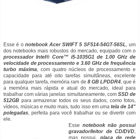
Esse é o
notebook Acer SWIFT 5 SF514-54GT-56SL
, um
dos notebooks mais robustos do mercado, equipado com o
processador Intel® Core™ i5-1035G1 de 1.00 GHz de
velocidade de processamento e 3.60 GHz de frequência
turbo máxima
, com quatro núcleos de processamento e
capacidade para até oito tarefas simultâneas, excelente
para qualquer tarefa, memória ram de
8 GB LPDDR4
, que é
a memória mais rápida e atual do mercado, ideal para
trabalhar com várias janelas simultaneamente, com
SSD de
512GB
para armazenar todos os seus dados, como fotos,
vídeos, músicas e muito mais, tudo isso em uma
tela de 14"
polegadas
, perfeita para você trabalhar ou se divertir com
ele.
Esse
notebook não possui
gravador/leitor de CD/DVD
,
mas possui,
placa de rede