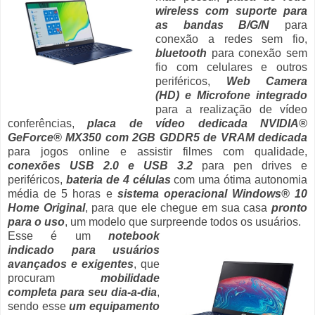
wireless com suporte para
as bandas B/G/N
para
conexão a redes sem fio,
bluetooth
para conexão sem
fio com celulares e outros
periféricos,
Web Camera
(HD) e Microfone integrado
para a realização de vídeo
conferências,
placa de vídeo dedicada NVIDIA®
GeForce® MX350 com 2GB GDDR5 de VRAM dedicada
para jogos online e assistir filmes com qualidade,
conexões USB 2.0 e USB 3.2
para pen drives e
periféricos,
bateria de 4 células
com uma ótima autonomia
média de 5 horas e
sistema operacional Windows® 10
Home Original
, para que ele chegue em sua casa
pronto
para o uso
, um modelo que surpreende todos os usuários.
Esse é um
notebook
indicado para usuários
avançados e exigentes
, que
procuram
mobilidade
completa para seu dia-a-dia
,
sendo esse
um equipamento