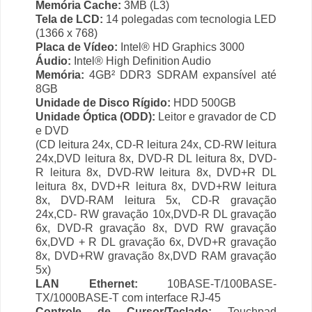
Memória Cache:
3MB (L3)
Tela de LCD:
14 polegadas com tecnologia LED
(1366 x 768)
Placa de Vídeo:
Intel® HD Graphics 3000
Áudio:
Intel® High Deﬁnition Audio
Memória:
4GB² DDR3 SDRAM expansível até
8GB
Unidade de Disco Rígido:
HDD 500GB
Unidade Óptica (ODD):
Leitor e gravador de CD
e DVD
(CD leitura 24x, CD-R leitura 24x, CD-RW leitura
24x,DVD leitura 8x, DVD-R DL leitura 8x, DVD-
R leitura 8x, DVD-RW leitura 8x, DVD+R DL
leitura 8x, DVD+R leitura 8x, DVD+RW leitura
8x, DVD-RAM leitura 5x, CD-R gravação
24x,CD- RW gravação 10x,DVD-R DL gravação
6x, DVD-R gravação 8x, DVD RW gravação
6x,DVD + R DL gravação 6x, DVD+R gravação
8x, DVD+RW gravação 8x,DVD RAM gravação
5x)
LAN Ethernet:
10BASE-T/100BASE-
TX/1000BASE-T com interface RJ-45
Controle de Cursor/Teclado:
Touchpad