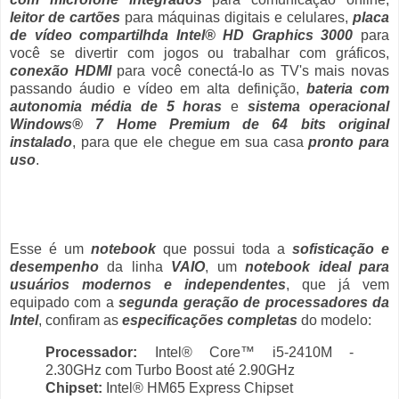
leitor de cartões
para máquinas digitais e celulares,
placa
de vídeo compartilhda Intel® HD Graphics 3000
para
você se divertir com jogos ou trabalhar com gráficos,
conexão HDMI
para você conectá-lo as TV's mais novas
passando áudio e vídeo em alta definição,
bateria com
autonomia média de 5 horas
e
sistema operacional
Windows® 7 Home Premium de 64 bits original
instalado
, para que ele chegue em sua casa
pronto para
uso
.
Esse é um
notebook
que possui toda a
sofisticação e
desempenho
da linha
VAIO
, um
notebook ideal para
usuários modernos e independentes
, que já vem
equipado com a
segunda geração de processadores da
Intel
, confiram as
especificações completas
do modelo:
Processador:
Intel® Core™ i5-2410M -
2.30GHz com Turbo Boost até 2.90GHz
Chipset:
Intel® HM65 Express Chipset