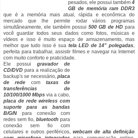
pesados, ele possui também
4
GB de memória ram DDR3
que é a memória mais atual, rápida e econômica do
mercado que lhe permite rodar vários programas
simultâneamente, ele também possui
500 GB de HD
para
você guardar todos seus dados como fotos, músicas e
vídeos e isso é muito espaço de armazenamento, mas
melhor que tudo isso é sua
tela LED de 14" polegadas
,
perfeita para trabalhar, assistir filmes e navegar na Internet
com muito conforto e praticidade.
Ele possui
gravador de
CD/DVD
para a realização de
backup's se necessário,
placa
de rede
com
taxas de
transferências de
10/100/1000 Mbps
via a cabo,
placa de rede wireless com
suporte para as bandas
B/G/N
para conexão com
redes sem fio,
bluetooth
para
conexão sem fio com
celulares e outros periféricos,
webcam de alta definição
com microfone integrados
para comunicação online,