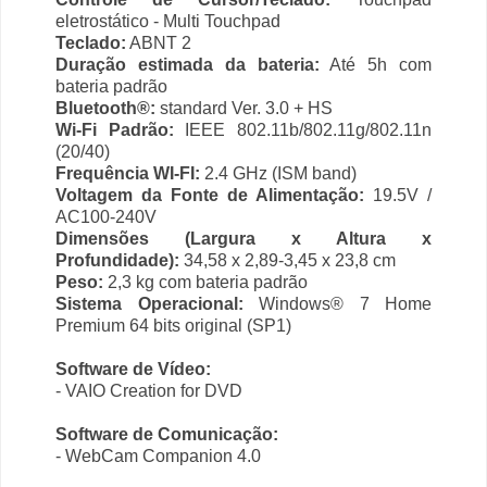
eletrostático - Multi Touchpad
Teclado:
ABNT 2
Duração estimada da bateria:
Até 5h com
bateria padrão
Bluetooth®:
standard Ver. 3.0 + HS
Wi-Fi Padrão:
IEEE 802.11b/802.11g/802.11n
(20/40)
Frequência WI-FI:
2.4 GHz (ISM band)
Voltagem da Fonte de Alimentação:
19.5V /
AC100-240V
Dimensões (Largura x Altura x
Profundidade):
34,58 x 2,89-3,45 x 23,8 cm
Peso:
2,3 kg com bateria padrão
Sistema Operacional:
Windows® 7 Home
Premium 64 bits original (SP1)
Software de Vídeo:
- VAIO Creation for DVD
Software de Comunicação:
- WebCam Companion 4.0