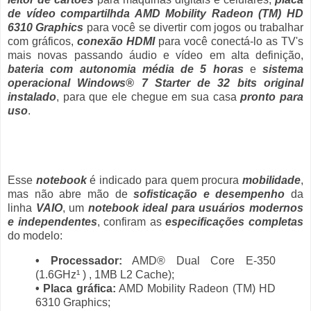
de vídeo compartilhda AMD Mobility Radeon (TM) HD
6310 Graphics
para você se divertir com jogos ou trabalhar
com gráficos,
conexão HDMI
para você conectá-lo as TV's
mais novas passando áudio e vídeo em alta definição,
bateria com autonomia média de 5 horas
e
sistema
operacional Windows® 7 Starter de 32 bits original
instalado
, para que ele chegue em sua casa
pronto para
uso
.
Esse
notebook
é indicado para quem procura
mobilidade
,
mas não abre mão de
sofisticação e desempenho
da
linha
VAIO
, um
notebook ideal para usuários modernos
e independentes
, confiram as
especificações completas
do modelo:
• Processador:
AMD® Dual Core E-350
(1.6GHz¹ ) , 1MB L2 Cache);
• Placa gráfica:
AMD Mobility Radeon (TM) HD
6310 Graphics;