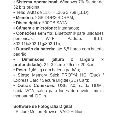
• Sistema operacional:
Windows 7® Starter de
32 bits original;
• Tela:
VAIO de 11.6" - 1366 x 768 (LED);
• Memória:
2GB DDR3 SDRAM;
• Disco rígido:
500GB SATA;
• Câmera e microfone:
integrados;
• Conexões sem fio:
Bluetooth® para unidades
periféricas; Wi-Fi Padrão: IEEE
802.11b/802.11g/802.11n;
• Duração da bateria:
até 5,5 horas com bateria
padrão;
• Dimensões (altura x largura x
profundidade):
2.5-3.2cm x 29cm x 20.3cm,
• Peso:
1,46 kg com bateria padrão;
• Slots:
Memory Stick PRO™4 HG (Duo) /
Express Card / Secure Digital (SD) Card;
• Outras Conexões:
USB 2.0, saída HDMI,
saída VGA, saída para fones de ouvido, mic-in
monoaural, DC In.
Software de Fotografia Digital
- Picture Motion Browser VAIO Edition