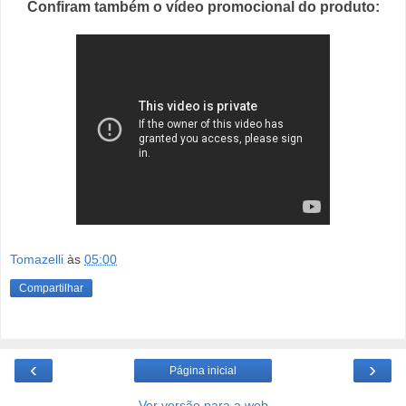
Confiram também o vídeo promocional do produto:
Tomazelli
às
05:00
Compartilhar
‹
›
Página inicial
Ver versão para a web