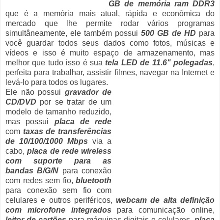
GB de memória ram DDR3
que é a memória mais atual, rápida e econômica do
mercado que lhe permite rodar vários programas
simultâneamente, ele também possui
500 GB de HD
para
você guardar todos seus dados como fotos, músicas e
vídeos e isso é muito espaço de armazenamento, mas
melhor que tudo isso é sua
tela LED de 11.6" polegadas
,
perfeita para trabalhar, assistir filmes, navegar na Internet e
levá-lo para todos os lugares.
Ele não possui
gravador de
CD/DVD
por se tratar de um
modelo de tamanho reduzido,
mas possui
placa de rede
com
taxas de transferências
de 10/100/1000 Mbps
via a
cabo,
placa de rede wireless
com suporte para as
bandas B/G/N
para conexão
com redes sem fio,
bluetooth
para conexão sem fio com
celulares e outros periféricos,
webcam de alta definição
com microfone integrados
para comunicação online,
leitor de cartões
para máquinas digitais e celulares,
placa