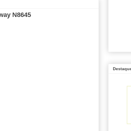
oway N8645
Destaqu