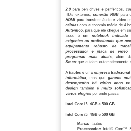
2.0
para pen drives e periféricos,
co
HD's externos,
conexão RGB
para c
HDMI
para transferir áudio e vídeo 
células
com autonomia média de 4 h
Autêntico
, para que ele chegue em s
Esse é um
notebook indicado 
exigentes ou profissionais que ne
equipamento robusto de trabal
processador e placa de vídeo
programas mais atuais
, além 
Smart
que cuidam automaticamente 
.
A
Itautec
é uma
empresa tradiciona
informática
, mas que
garante muit
desempenho há vários anos
no 
design
também é
muito sofistica
vários elogios
por onde passa.
Intel Core i3, 4GB e 500 GB
Intel Core i5, 4GB e 500 GB
Marca:
Itautec
Processador:
Intel® Core™ i