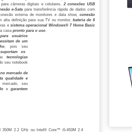
para câmeras digitais e celulares,
2 conexões USB
nexão e-Sata
para transferência rápida de dados com
onexão externa de monitores e data show,
conexão
em alta definição para sua TV ou monitor,
bateria de 6
oras e
sistema operacional Windows® 7 Home Basic
ua casa
pronto para o uso
.
para usuários
cessitam de um
ho
, pois seu
 suportam os
das
tecnologias
do seu notebook
l no mercado de
a qualidade e
mercado, seu
do
e
garantem
3 350M 2.2 GHz ou Intel® Core™ i5-450M 2.4