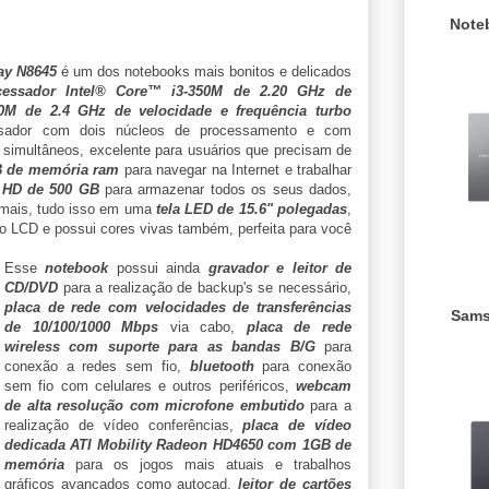
Note
ay N8645
é um dos notebooks mais bonitos e delicados
cessador Intel® Core™ i3-350M de 2.20 GHz de
0M de 2.4 GHz de velocidade e frequência turbo
sador com dois núcleos de processamento e com
 simultâneos, excelente para usuários que precisam de
B de memória ram
para navegar na Internet e trabalhar
,
HD de 500 GB
para armazenar todos os seus dados,
 mais, tudo isso em uma
tela LED de 15.6" polegadas
,
 LCD e possui cores vivas também, perfeita para você
Esse
notebook
possui ainda
gravador e leitor de
CD/DVD
para a realização de backup's se necessário,
placa de rede com velocidades de transferências
Sams
de 10/100/1000 Mbps
via cabo,
placa de rede
wireless com suporte para as bandas B/G
para
conexão a redes sem fio,
bluetooth
para conexão
sem fio com celulares e outros periféricos,
webcam
de alta resolução com microfone embutido
para a
realização de vídeo conferências,
placa de vídeo
dedicada ATI Mobility Radeon HD4650 com 1GB de
memória
para os jogos mais atuais e trabalhos
gráficos avançados como autocad,
leitor de cartões