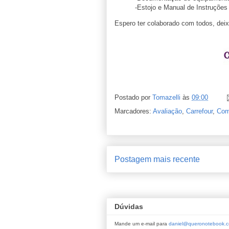
-Estojo e Manual de Instruções
Espero ter colaborado com todos, de
Postado por
Tomazelli
às
09:00
Marcadores:
Avaliação
,
Carrefour
,
Com
Postagem mais recente
Dúvidas
Mande um e-mail para
daniel@queronotebook.c