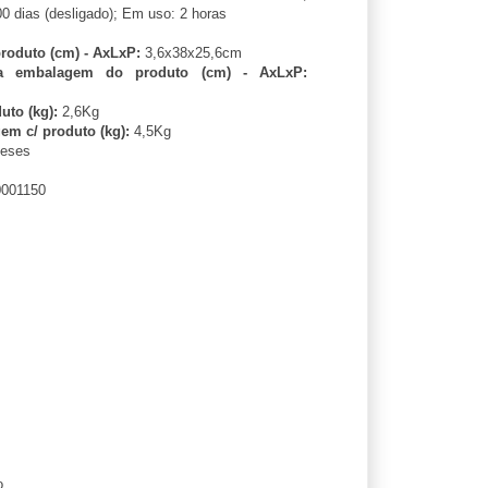
00 dias (desligado); Em uso: 2 horas
oduto (cm) - AxLxP:
3,6x38x25,6cm
a embalagem do produto (cm) - AxLxP:
uto (kg):
2,6Kg
m c/ produto (kg):
4,5Kg
eses
001150
o