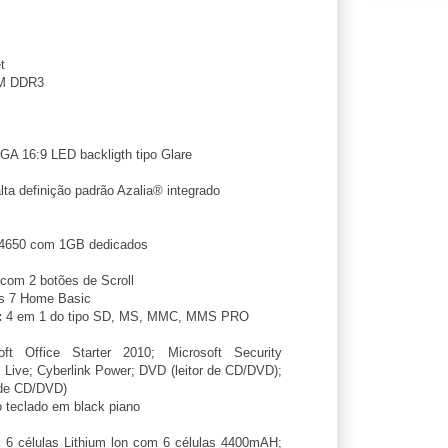
t
M DDR3
A 16:9 LED backligth tipo Glare
lta definição padrão Azalia® integrado
D4650 com 1GB dedicados
com 2 botões de Scroll
 7 Home Basic
:
4 em 1 do tipo SD, MS, MMC, MMS PRO
ft Office Starter 2010; Microsoft Security
ft Live; Cyberlink Power; DVD (leitor de CD/DVD);
 de CD/DVD)
 teclado em black piano
:
6 células Lithium lon com 6 células 4400mAH;