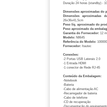
Duração 24 horas (standby) - 1
Dimensões aproximadas do pr
Dimensões aproximadas d
26x36x41,5cm
Peso líq. aproximado do prod
Peso aproximado da embalage
Garantia do Fornecedor:
12 m
Modelo:
N8645
Referência do Modelo:
100000
Fornecedor:
Itautec
Conexões:
-2 Portas USB Laterais 2.0
-1 Entrada HDMI
-1 conector de Rede RJ-45
Conteúdo da Embalagem:
-Notebook
-Bateria
-Cabo de alimentação AC
-Recarregador de bateria
-Cabo de telefone
-CD de recuperação
-Documentação do equipament