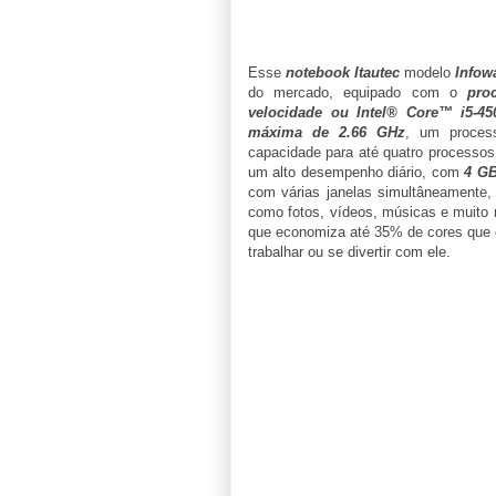
Esse
notebook Itautec
modelo
Infow
do mercado, equipado com o
pro
velocidade ou Intel® Core™ i5-45
máxima de 2.66 GHz
, um proces
capacidade para até quatro processos
um alto desempenho diário, com
4 G
com várias janelas simultâneamente
como fotos, vídeos, músicas e muito
que economiza até 35% de cores que o
trabalhar ou se divertir com ele.