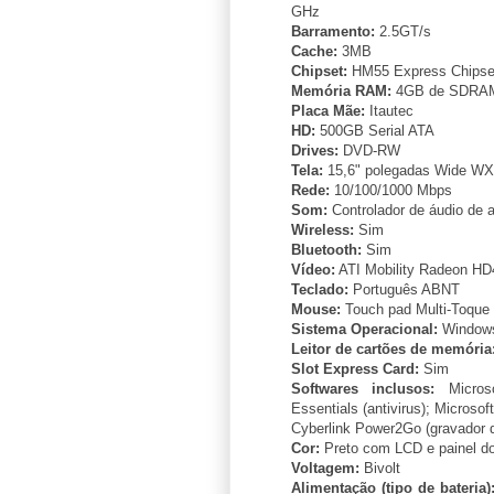
GHz
Barramento:
2.5GT/s
Cache:
3MB
Chipset:
HM55 Express Chipse
Memória RAM:
4GB de SDRA
Placa Mãe:
Itautec
HD:
500GB Serial ATA
Drives:
DVD-RW
Tela:
15,6" polegadas Wide WXG
Rede:
10/100/1000 Mbps
Som:
Controlador de áudio de a
Wireless:
Sim
Bluetooth:
Sim
Vídeo:
ATI Mobility Radeon H
Teclado:
Português ABNT
Mouse:
Touch pad Multi-Toque 
Sistema Operacional:
Windows
Leitor de cartões de memória
Slot Express Card:
Sim
Softwares inclusos:
Microso
Essentials (antivirus); Microso
Cyberlink Power2Go (gravador
Cor:
Preto com LCD e painel do
Voltagem:
Bivolt
Alimentação (tipo de bateria)