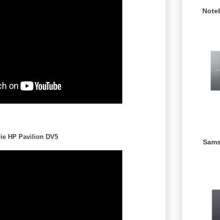
Note
ie HP Pavilion DV5
Sams