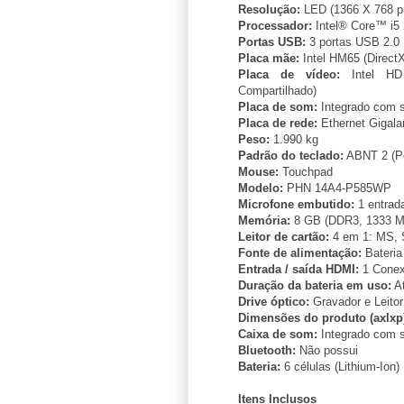
Resolução:
LED (1366 X 768 pi
Processador:
Intel® Core™ i
Portas USB:
3 portas USB 2.0
Placa mãe:
Intel HM65 (DirectX
Placa de vídeo:
Intel HD 
Compartilhado)
Placa de som:
Integrado com s
Placa de rede:
Ethernet Gigala
Peso:
1.990 kg
Padrão do teclado:
ABNT 2 (Po
Mouse:
Touchpad
Modelo:
PHN 14A4-P585WP
Microfone embutido:
1 entrada
Memória:
8 GB (DDR3, 1333 M
Leitor de cartão:
4 em 1: MS,
Fonte de alimentação:
Bateria
Entrada / saída HDMI:
1 Cone
Duração da bateria em uso:
At
Drive óptico:
Gravador e Leitor
Dimensões do produto (axlxp
Caixa de som:
Integrado com s
Bluetooth:
Não possui
Bateria:
6 células (Lithium-Ion)
Itens Inclusos