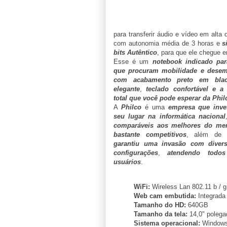
para transferir áudio e vídeo em alta
com autonomia média de 3 horas e
s
bits Autêntico
, para que ele chegue
Esse é um
notebook indicado par
que procuram mobilidade e desem
com acabamento preto em bla
elegante
,
teclado confortável e a
total que você pode esperar da Phil
A
Philco
é uma
empresa que inves
seu lugar na informática nacional
comparáveis aos melhores do me
bastante competitivos
, além de t
garantiu uma invasão com diver
configurações
,
atendendo todo
usuários
.
WiFi:
Wireless Lan 802.11 b / g
Web cam embutida:
Integrada 
Tamanho do HD:
640GB
Tamanho da tela:
14,0" polega
Sistema operacional:
Windows