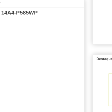
11
N 14A4-P585WP
Destaqu