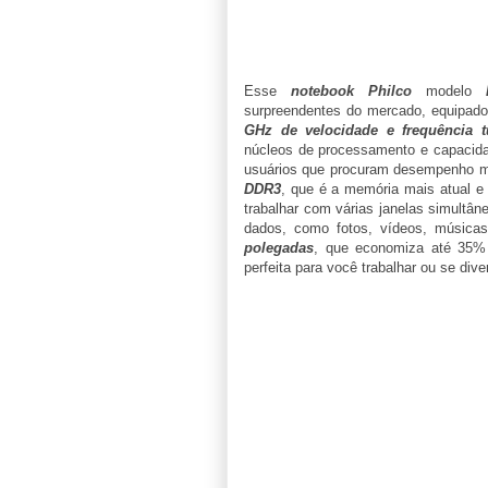
Esse
notebook Philco
modelo
surpreendentes do mercado, equipa
GHz de velocidade e frequência 
núcleos de processamento e capacidad
usuários que procuram desempenho m
DDR3
, que é a memória mais atual e 
trabalhar com várias janelas simultâ
dados, como fotos, vídeos, músic
polegadas
, que economiza até 35%
perfeita para você trabalhar ou se diver