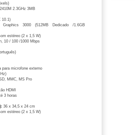
xels)
5 2410M 2.3GHz 3MB
 10.1)
Graphics 3000 (512MB Dedicado /1.6GB
om estéreo (2 x 1,5 W)
n, 10 / 100 /1000 Mbps
rtuguês)
 para microfone externo
Hz)
 SD, MMC, MS Pro
xão HDMI
é 3 horas
):
36 x 34,5 x 24 cm
om estéreo (2 x 1,5 W)