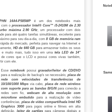
Note
PHN 14A4-P585WP
é um dos notebooks mais
do com o
processador Intel® Core™ i5-2410M de 2.30
turbo máxima 2.90 GHz
, um processador com dois
e para até quatro tarefas simultâneas, excelente para
áximo para seu dia-a-dia, com
8 GB de memória ram
rápida do mercado, perfeita para navegar na Internet e
neamente,
HD de 640 GB
para armazenar todos os seus
as e muito mais, tudo isso em uma
tela LED de 14"
 de cores que o LCD e possui cores vivas também,
tir com ele.
Esse
notebook
possui
gravador/leitor de CD/DVD
Sams
para a realização de backup's se necessário,
placa de
rede com velocidades de transferências de
10/100/1000 Mbps
via cabo,
placa de rede wireless
com suporte para as bandas B/G/N
para conexão a
redes sem fio,
webcam de alta resolução com
microfone embutido
para a realização de vídeo
conferências,
placa de vídeo compartilhada Intel HD
Graphics 3000
para jogos online e filmes em alta
definição,
leitor de cartões
para câmeras digitais e