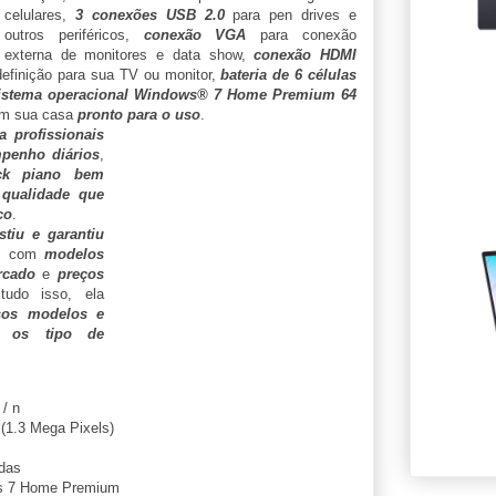
celulares,
3 conexões USB 2.0
para pen drives e
outros periféricos,
conexão VGA
para conexão
externa de monitores e data show,
conexão HDMI
 definição para sua TV ou monitor,
bateria de 6 células
istema operacional Windows® 7 Home Premium 64
 em sua casa
pronto para o uso
.
a profissionais
penho diários
,
ck piano bem
 qualidade que
co
.
tiu e garantiu
, com
modelos
rcado
e
preços
udo isso, ela
sos modelos e
s os tipo de
 / n
(1.3 Mega Pixels)
das
 7 Home Premium