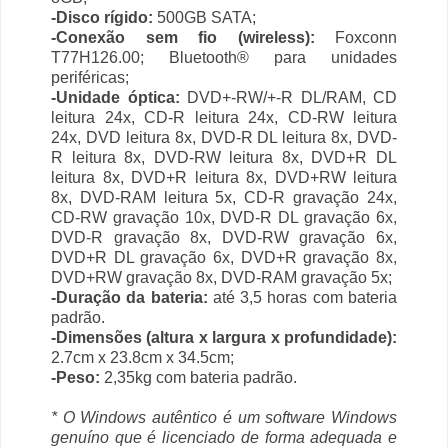
-Disco rígido:
500GB SATA;
-Conexão sem fio (wireless):
Foxconn
T77H126.00; Bluetooth® para unidades
periféricas;
-Unidade óptica:
DVD+-RW/+-R DL/RAM, CD
leitura 24x, CD-R leitura 24x, CD-RW leitura
24x, DVD leitura 8x, DVD-R DL leitura 8x, DVD-
R leitura 8x, DVD-RW leitura 8x, DVD+R DL
leitura 8x, DVD+R leitura 8x, DVD+RW leitura
8x, DVD-RAM leitura 5x, CD-R gravação 24x,
CD-RW gravação 10x, DVD-R DL gravação 6x,
DVD-R gravação 8x, DVD-RW gravação 6x,
DVD+R DL gravação 6x, DVD+R gravação 8x,
DVD+RW gravação 8x, DVD-RAM gravação 5x;
-Duração da bateria:
até 3,5 horas com bateria
padrão.
-Dimensões (altura x largura x profundidade):
2.7cm x 23.8cm x 34.5cm;
-Peso:
2,35kg com bateria padrão.
* O Windows autêntico é um software Windows
genuíno que é licenciado de forma adequada e