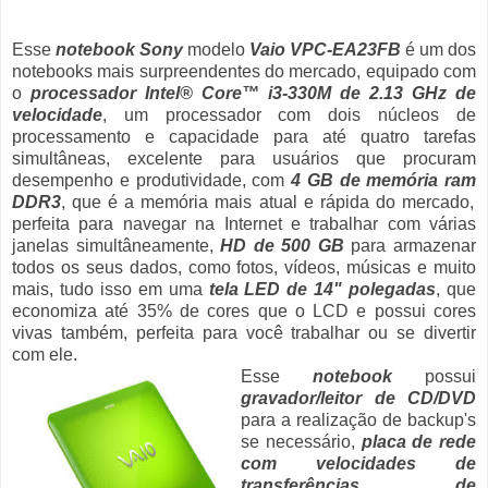
Esse
notebook Sony
modelo
Vaio VPC-EA23FB
é um dos
notebooks mais surpreendentes do mercado, equipado com
o
processador Intel® Core™ i3-330M de 2.13 GHz de
velocidade
, um processador com dois núcleos de
processamento e capacidade para até quatro tarefas
simultâneas, excelente para usuários que procuram
desempenho e produtividade, com
4 GB de memória ram
DDR3
, que é a memória mais atual e rápida do mercado,
perfeita para navegar na Internet e trabalhar com várias
janelas simultâneamente,
HD de 500 GB
para armazenar
todos os seus dados, como fotos, vídeos, músicas e muito
mais, tudo isso em uma
tela LED de 14" polegadas
, que
economiza até 35% de cores que o LCD e possui cores
vivas também, perfeita para você trabalhar ou se divertir
com ele.
Esse
notebook
possui
gravador/leitor de CD/DVD
para a realização de backup's
se necessário,
placa de rede
com velocidades de
transferências de