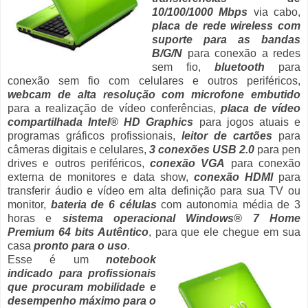
10/100/1000 Mbps
via cabo,
placa de rede wireless com
suporte para as bandas
B/G/N
para conexão a redes
sem fio,
bluetooth
para
conexão sem fio com celulares e outros periféricos,
webcam de alta resolução com microfone embutido
para a realização de vídeo conferências,
placa de vídeo
compartilhada Intel
®
HD Graphics
para jogos atuais e
programas gráficos profissionais,
leitor de cartões
para
câmeras digitais e celulares,
3 conexões USB 2.0
para pen
drives e outros periféricos,
conexão VGA
para conexão
externa de monitores e data show,
conexão HDMI
para
transferir áudio e vídeo em alta definição para sua TV ou
monitor,
bateria de 6 células
com autonomia média de 3
horas e
sistema operacional Windows® 7 Home
Premium 64 bits Autêntico
, para que ele chegue em sua
casa
pronto para o uso
.
Esse é um
notebook
indicado para profissionais
que procuram mobilidade e
desempenho máximo para o