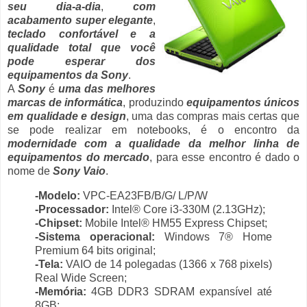
seu dia-a-dia
,
com
acabamento super elegante
,
teclado confortável e a
qualidade total que você
pode esperar dos
equipamentos da Sony
.
A
Sony
é
uma das melhores
marcas de informática
, produzindo
equipamentos únicos
em qualidade e design
, uma das compras mais certas que
se pode realizar em notebooks, é o encontro da
modernidade com a qualidade da melhor linha de
equipamentos do mercado
, para esse encontro é dado o
nome de
Sony Vaio
.
-Modelo:
VPC-EA23FB/B/G/ L/P/W
-Processador:
Intel® Core i3-330M (2.13GHz);
-Chipset:
Mobile Intel® HM55 Express Chipset;
-Sistema operacional:
Windows 7® Home
Premium 64 bits original;
-Tela:
VAIO de 14 polegadas (1366 x 768 pixels)
Real Wide Screen;
-Memória:
4GB DDR3 SDRAM expansível até
8GB;