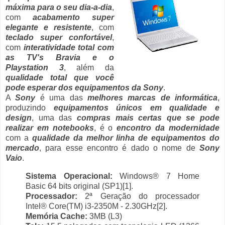
máxima para o seu dia-a-dia
,
com
acabamento super
elegante e resistente
, com
teclado super confortável
,
com
interatividade total com
as TV's Bravia e o
Playstation 3
, além da
qualidade total que você
pode esperar dos equipamentos da Sony
.
A
Sony
é uma das
melhores marcas de informática
,
produzindo
equipamentos únicos em qualidade e
design
, uma das
compras mais certas que se pode
realizar em notebooks
, é o
encontro da modernidade
com a
qualidade da melhor linha de equipamentos do
mercado
, para esse encontro é dado o nome de
Sony
Vaio
.
Sistema Operacional:
Windows® 7 Home
Basic 64 bits original (SP1)[1].
Processador:
2ª Geração do processador
Intel® Core(TM) i3-2350M - 2.30GHz[2].
Memória Cache:
3MB (L3)