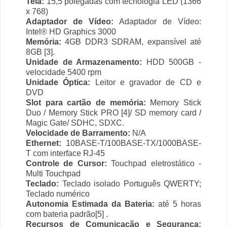
Tela:
15,5 polegadas com tecnologia LED (1366
x 768)
Adaptador de Vídeo:
Adaptador de Vídeo:
Intel® HD Graphics 3000
Memória:
4GB DDR3 SDRAM, expansível até
8GB [3].
Unidade de Armazenamento:
HDD 500GB -
velocidade 5400 rpm
Unidade Óptica:
Leitor e gravador de CD e
DVD
Slot para cartão de memória:
Memory Stick
Duo / Memory Stick PRO [4]/ SD memory card /
Magic Gate/ SDHC, SDXC.
Velocidade de Barramento:
N/A
Ethernet:
10BASE-T/100BASE-TX/1000BASE-
T com interface RJ-45
Controle de Cursor:
Touchpad eletrostático -
Multi Touchpad
Teclado:
Teclado isolado Português QWERTY;
Teclado numérico
Autonomia Estimada da Bateria:
até 5 horas
com bateria padrão[5] .
Recursos de Comunicação e Segurança: