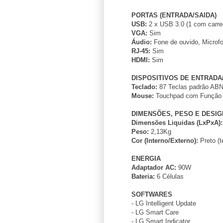
PORTAS (ENTRADA/SAIDA)
USB:
2 x USB 3.0 (1 com carre
VGA:
Sim
Áudio:
Fone de ouvido, Microf
RJ-45:
Sim
HDMI:
Sim
DISPOSITIVOS DE ENTRADA
Teclado:
87 Teclas padrão AB
Mouse:
Touchpad com Função S
DIMENSÕES, PESO E DESIG
Dimensões Liquidas (LxPxA):
Peso:
2,13Kg
Cor (Interno/Externo):
Preto (t
ENERGIA
Adaptador AC:
90W
Bateria:
6 Células
SOFTWARES
- LG Intelligent Update
- LG Smart Care
- LG Smart Indicator