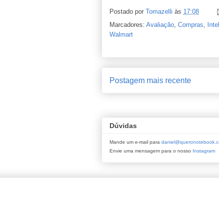
Postado por
Tomazelli
às
17:08
Marcadores:
Avaliação
,
Compras
,
Int
Walmart
Postagem mais recente
Dúvidas
Mande um e-mail para
daniel@queronotebook.c
Envie uma mensagem para o nosso
Instagram