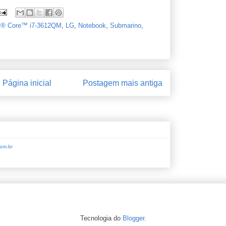
el® Core™ i7-3612QM
,
LG
,
Notebook
,
Submarino
,
Página inicial
Postagem mais antiga
om.br
Tecnologia do
Blogger
.