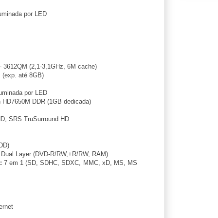
uminada por LED
 - 3612QM (2,1-3,1GHz, 6M cache)
exp. até 8GB)
luminada por LED
 HD7650M DDR (1GB dedicada)
, SRS TruSurround HD
DD)
 Dual Layer (DVD-R/RW,+R/RW, RAM)
:
7 em 1 (SD, SDHC, SDXC, MMC, xD, MS, MS
ernet