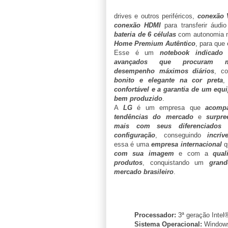
drives e outros periféricos,
conexão
conexão HDMI
para transferir áudi
bateria de 6 células
com autonomia m
Home Premium Autêntico
, para que
Esse é um
notebook indicado 
avançados que procuram m
desempenho máximos diários
, 
bonito e elegante na cor preta
confortável e a garantia de um eq
bem produzido
.
A
LG
é um empresa que
acomp
tendências do mercado
e
surpr
mais com seus diferenciados
configuração
, conseguindo
incrív
essa é uma
empresa internacional
q
com sua imagem
e com a
qual
produtos
, conquistando um
gran
mercado brasileiro
.
Processador:
3ª geração Intel
Sistema Operacional:
Window