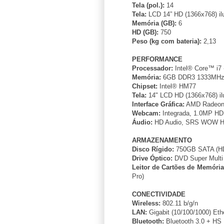
Tela (pol.):
14
Tela:
LCD 14” HD (1366x768) il
Memória (GB):
6
HD (GB):
750
Peso (kg com bateria):
2,13
PERFORMANCE
Processador:
Intel® Core™ i7
Memória:
6GB DDR3 1333MHz (
Chipset:
Intel® HM77
Tela:
14" LCD HD (1366x768) i
Interface Gráfica:
AMD Radeon
Webcam:
Integrada, 1.0MP HD
Áudio:
HD Audio, SRS WOW HD
ARMAZENAMENTO
Disco Rígido:
750GB SATA (H
Drive Óptico:
DVD Super Multi
Leitor de Cartões de Memória
Pro)
CONECTIVIDADE
Wireless:
802.11 b/g/n
LAN:
Gigabit (10/100/1000) Eth
Bluetooth:
Bluetooth 3.0 + HS