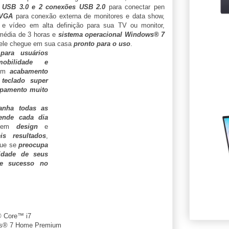
USB 3.0 e 2 conexões USB 2.0
para conectar pen
 VGA
para conexão externa de monitores e data show,
o e vídeo em alta definição para sua TV ou monitor,
édia de 3 horas e
sistema operacional Windows® 7
 ele chegue em sua casa
pronto para o uso
.
para usuários
obilidade e
com
acabamento
,
teclado super
uipamento muito
anha todas as
eende cada dia
em
design
e
eis resultados
,
ue se
preocupa
idade de seus
de sucesso no
® Core™ i7
s® 7 Home Premium