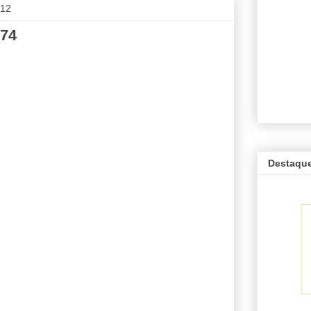
012
674
Destaqu