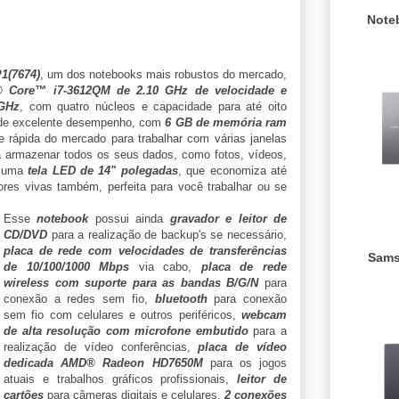
Note
1(7674)
, um dos notebooks mais robustos do mercado,
l® Core™ i7-3612QM de 2.10 GHz de velocidade e
 GHz
, com quatro núcleos e capacidade para até oito
 de excelente desempenho, com
6 GB de memória ram
e rápida do mercado para trabalhar com várias janelas
 armazenar todos os seus dados, como fotos, vídeos,
m uma
tela LED de 14" polegadas
, que economiza até
es vivas também, perfeita para você trabalhar ou se
Esse
notebook
possui ainda
gravador e leitor de
CD/DVD
para a realização de backup's se necessário,
placa de rede com velocidades de transferências
Sams
de 10/100/1000 Mbps
via cabo,
placa de rede
wireless com suporte para as bandas B/G/N
para
conexão a redes sem fio,
bluetooth
para conexão
sem fio com celulares e outros periféricos,
webcam
de alta resolução com microfone embutido
para a
realização de vídeo conferências,
placa de vídeo
dedicada AMD® Radeon HD7650M
para os jogos
atuais e trabalhos gráficos profissionais,
leitor de
cartões
para câmeras digitais e celulares,
2 conexões