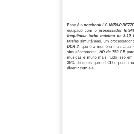
Esse é o
notebook LG N450-P.BE77P
equipado com o
processador Inte
frequência turbo máxima de 3.10
tarefas simultâneas, um processador
DDR 3
, que é a memória mais atual 
simultâneamente,
HD de 750 GB
para
músicas e muito mais, tudo isso e
35% de cores que o LCD e possui cor
divertir com ele.