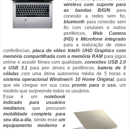
wireless com suporte para
as bandas B/G/N
para
conexão a redes sem fio,
bluetooth
para conexão sem
fio com celulares e outros
periféricos,
Web Camera
(HD) e Microfone integrado
para a realização de vídeo
conferências,
placa de vídeo Intel® UHD Graphics com
memória compartilhada com a memória RAM
para jogos
online e assistir filmes com qualidade,
conexões USB 2.0
e USB 3.1
para pen drives e periféricos,
bateria de 3
células
com uma ótima autonomia média de 5 horas e
sistema operacional Windows® 10 Home Original
, para
que ele chegue em sua casa
pronto para o uso
, um
modelo que surpreende todos os usuários.
Esse é um
notebook
indicado para usuários
medianos
, que procuram
mobilidade completa para
seu dia-a-dia
, sendo esse
um
equipamento moderno e