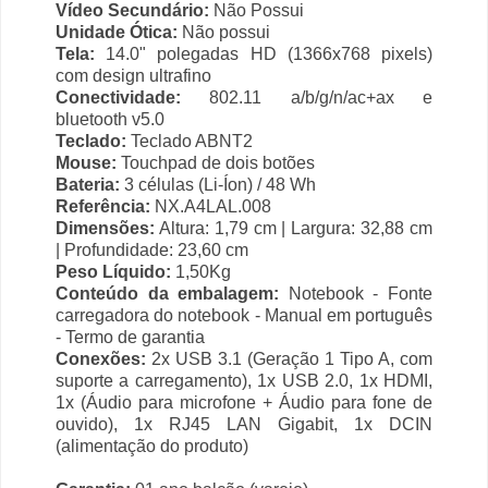
Vídeo Secundário:
Não Possui
Unidade Ótica:
Não possui
Tela:
14.0" polegadas HD (1366x768 pixels)
com design ultrafino
Conectividade:
802.11 a/b/g/n/ac+ax e
bluetooth v5.0
Teclado:
Teclado ABNT2
Mouse:
Touchpad de dois botões
Bateria:
3 células (Li-Íon) / 48 Wh
Referência:
NX.A4LAL.008
Dimensões:
Altura: 1,79 cm | Largura: 32,88 cm
| Profundidade: 23,60 cm
Peso Líquido:
1,50Kg
Conteúdo da embalagem:
Notebook - Fonte
carregadora do notebook - Manual em português
- Termo de garantia
Conexões:
2x USB 3.1 (Geração 1 Tipo A, com
suporte a carregamento), 1x USB 2.0, 1x HDMI,
1x (Áudio para microfone + Áudio para fone de
ouvido), 1x RJ45 LAN Gigabit, 1x DCIN
(alimentação do produto)