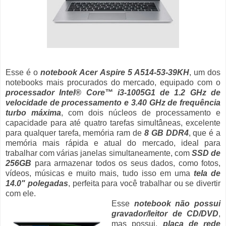
Esse é o
notebook Acer Aspire 5 A514-53-39KH
, um dos
notebooks mais procurados do mercado, equipado com o
processador Intel® Core™ i3-1005G1 de 1.2 GHz de
velocidade de processamento e 3.40 GHz de frequência
turbo máxima
, com dois núcleos de processamento e
capacidade para até quatro tarefas simultâneas, excelente
para qualquer tarefa, memória ram de
8 GB DDR4
, que é a
memória mais rápida e atual do mercado, ideal para
trabalhar com várias janelas simultaneamente, com
SSD de
256GB
para armazenar todos os seus dados, como fotos,
vídeos, músicas e muito mais, tudo isso em uma
tela de
14.0" polegadas
, perfeita para você trabalhar ou se divertir
com ele.
Esse
notebook não possui
gravador/leitor de CD/DVD
,
mas possui,
placa de rede