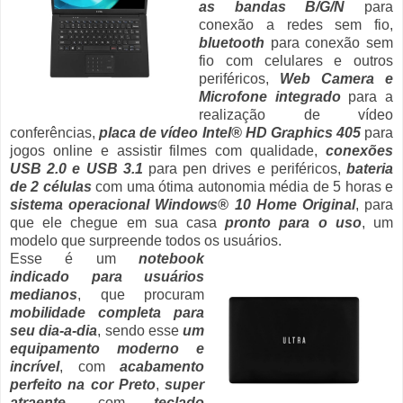
as bandas B/G/N
para
conexão a redes sem fio,
bluetooth
para conexão sem
fio com celulares e outros
periféricos,
Web Camera e
Microfone integrado
para a
realização de vídeo
conferências,
placa de vídeo Intel® HD Graphics 405
para
jogos online e assistir filmes com qualidade,
conexões
USB 2.0 e USB 3.1
para pen drives e periféricos,
bateria
de 2 células
com uma ótima autonomia média de 5 horas e
sistema operacional Windows® 10 Home Original
, para
que ele chegue em sua casa
pronto para o uso
, um
modelo que surpreende todos os usuários.
Esse é um
notebook
indicado para usuários
medianos
, que procuram
mobilidade completa para
seu dia-a-dia
, sendo esse
um
equipamento moderno e
incrível
, com
acabamento
perfeito na cor Preto
,
super
atraente
, com
teclado