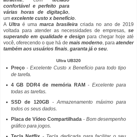
confortável e perfeito para
várias horas de digitação
,
um
excelente custo x benefício
.
A
Ultra
é uma
marca brasileira
criada no ano de 2019
voltada para atender as necessidades de empresas,
se
superando em qualidade e design
para chegar hoje até
você, oferecendo o que há de
mais moderno
, para
atender
também aos usuários finais
,
garanta já o seu
.
Ultra UB320
Preço
-
Excelente Custo x Benefício para todo tipo
de tarefa.
4 GB DDR4 de memória RAM
-
Excelente para
todas as tarefas.
SSD de 120GB
-
Armazenamento máximo para
todos os seus dados.
Placa de Vídeo Compartilhada
-
Bom desempenho
gráfico para jogos.
Tecla Netflix
-
Tecla dedicada para facilitar o seu