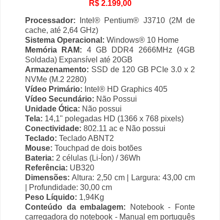
R$ 2.199,00
Processador:
Intel® Pentium® J3710 (2M de
cache, até 2,64 GHz)
Sistema Operacional:
Windows® 10 Home
Memória RAM:
4 GB DDR4 2666MHz (4GB
Soldada) Expansível até 20GB
Armazenamento:
SSD de 120 GB PCIe 3.0 x 2
NVMe (M.2 2280)
Vídeo Primário:
Intel® HD Graphics 405
Vídeo Secundário:
Não Possui
Unidade Ótica:
Não possui
Tela:
14,1" polegadas HD (1366 x 768 pixels)
Conectividade:
802.11 ac e Não possui
Teclado:
Teclado ABNT2
Mouse:
Touchpad de dois botões
Bateria:
2 células (Li-Íon) / 36Wh
Referência:
UB320
Dimensões:
Altura: 2,50 cm | Largura: 43,00 cm
| Profundidade: 30,00 cm
Peso Líquido:
1,94Kg
Conteúdo da embalagem:
Notebook - Fonte
carregadora do notebook - Manual em português